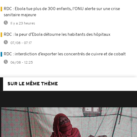
RDC : Ebola tue plus de 300 enfants, l'ONU alerte sur une crise
sanitaire majeure
Il y a 23 heures
RDC : la peur d’Ebola détourne les habitants des hôpitaux
07/08 - 07:17
RDC : interdiction d’exporter les concentrés de cuivre et de cobalt
06/08 - 12:25
SUR LE MÊME THÈME