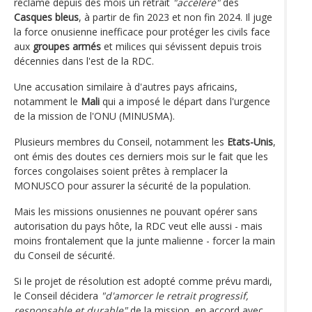
réclame depuis des mois un retrait
"accéléré"
des
Casques bleus
, à partir de fin 2023 et non fin 2024. Il juge
la force onusienne inefficace pour protéger les civils face
aux
groupes armés
et milices qui sévissent depuis trois
décennies dans l'est de la RDC.
Une accusation similaire à d'autres pays africains,
notamment le
Mali
qui a imposé le départ dans l'urgence
de la mission de l'ONU (MINUSMA).
Plusieurs membres du Conseil, notamment les
Etats-Unis
,
ont émis des doutes ces derniers mois sur le fait que les
forces congolaises soient prêtes à remplacer la
MONUSCO pour assurer la sécurité de la population.
Mais les missions onusiennes ne pouvant opérer sans
autorisation du pays hôte, la RDC veut elle aussi - mais
moins frontalement que la junte malienne - forcer la main
du Conseil de sécurité.
Si le projet de résolution est adopté comme prévu mardi,
le Conseil décidera
"d'amorcer le retrait progressif,
responsable et durable"
de la mission, en accord avec