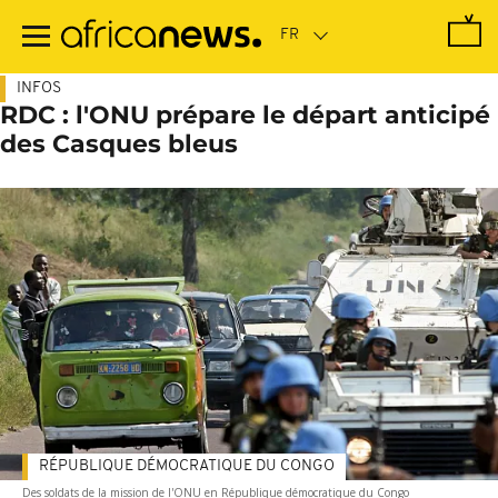
Passer
au
contenu
principal
INFOS
RDC : l'ONU prépare le départ anticipé
des Casques bleus
RÉPUBLIQUE DÉMOCRATIQUE DU CONGO
Des soldats de la mission de l'ONU en République démocratique du Congo