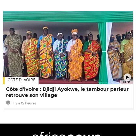
CÔTE D'IVOIRE
01:58
Côte d'Ivoire : Djidji Ayokwe, le tambour parleur
retrouve son village
Il y a 12 heures