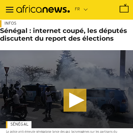
Passer
au
contenu
principal
INFOS
Sénégal : internet coupé, les députés
discutent du report des élections
SÉNÉGAL
La police anti-émeute sénégalaise lance des gaz lacrymogènes sur les partisans du