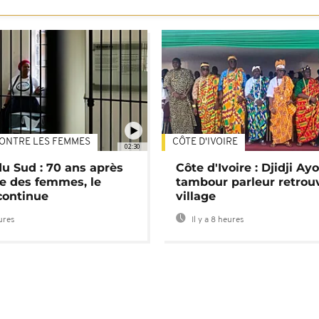
ONTRE LES FEMMES
CÔTE D'IVOIRE
02:30
du Sud : 70 ans après
Côte d'Ivoire : Djidji Ay
e des femmes, le
tambour parleur retrou
continue
village
eures
Il y a 8 heures