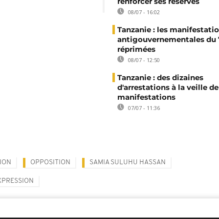
renforcer ses réserves
08/07 - 16:02
Tanzanie : les manifestati
antigouvernementales du 7
réprimées
08/07 - 12:50
Tanzanie : des dizaines
d'arrestations à la veille de
manifestations
07/07 - 11:36
ION
OPPOSITION
SAMIA SULUHU HASSAN
EXPRESSION