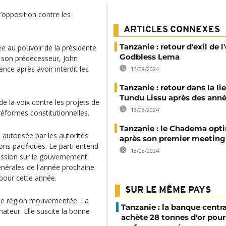
’opposition contre les
ARTICLES CONNEXES
Tanzanie : retour d'exil de 
vée au pouvoir de la présidente
Godbless Lema
 son prédécesseur, John
ence après avoir interdit les
13/08/2024
Tanzanie : retour dans la li
Tundu Lissu après des anné
e la voix contre les projets de
13/08/2024
 réformes constitutionnelles.
Tanzanie : le Chadema opt
autorisée par les autorités
après son premier meeting
ons pacifiques. Le parti entend
13/08/2024
ression sur le gouvernement
énérales de l'année prochaine.
 pour cette année.
SUR LE MÊME PAYS
 une région mouvementée. La
Tanzanie : la banque centr
ateur. Elle suscite la bonne
achète 28 tonnes d'or pour