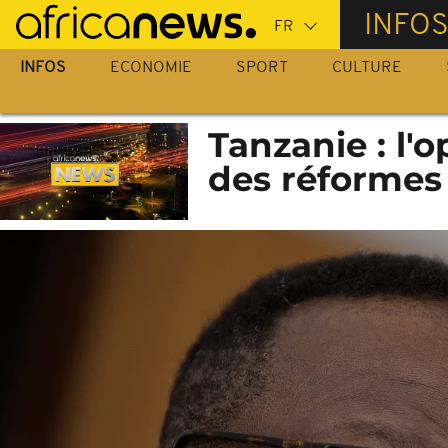
Passer
INFO
au
contenu
INFOS
ECONOMIE
SPORT
CULTURE
principal
Tanzanie : l'
des réformes 