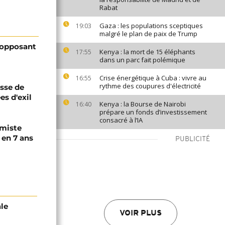
Rabat
Gaza : les populations sceptiques
19:03
malgré le plan de paix de Trump
l'opposant
Kenya : la mort de 15 éléphants
17:55
dans un parc fait polémique
Crise énergétique à Cuba : vivre au
16:55
rythme des coupures d'électricité
esse de
es d'exil
Kenya : la Bourse de Nairobi
16:40
prépare un fonds d’investissement
consacré à l’IA
imiste
 en 7 ans
PUBLICITÉ
ale
VOIR PLUS