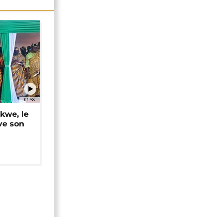
01:58
okwe, le
ve son