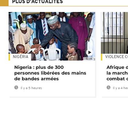
PLUS D'ACTUALITÉS
NIGÉRIA
VIOLENCE C
02:08
Nigeria : plus de 300
Afrique 
personnes libérées des mains
la march
de bandes armées
combat 
Il y a 5 heures
Il y a 4 h