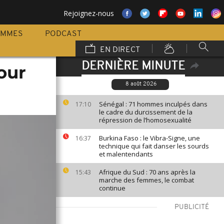
Rejoignez-nous
AMMES
PODCAST
EN DIRECT
DERNIÈRE MINUTE
our
8 août 2026
Sénégal : 71 hommes inculpés dans
17:10
le cadre du durcissement de la
répression de l’homosexualité
Burkina Faso : le Vibra-Signe, une
16:37
technique qui fait danser les sourds
et malentendants
Afrique du Sud : 70 ans après la
15:43
marche des femmes, le combat
continue
PUBLICITÉ