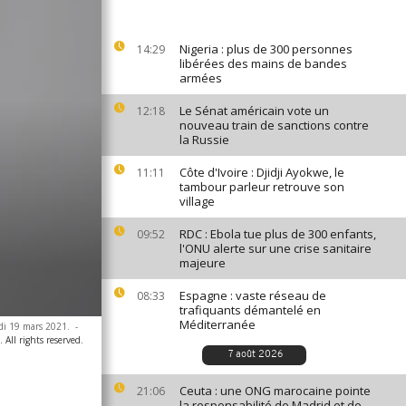
Nigeria : plus de 300 personnes
14:29
libérées des mains de bandes
armées
Le Sénat américain vote un
12:18
nouveau train de sanctions contre
la Russie
Côte d'Ivoire : Djidji Ayokwe, le
11:11
tambour parleur retrouve son
village
RDC : Ebola tue plus de 300 enfants,
09:52
l'ONU alerte sur une crise sanitaire
majeure
Espagne : vaste réseau de
08:33
trafiquants démantelé en
Méditerranée
edi 19 mars 2021.
-
All rights reserved.
7 août 2026
Ceuta : une ONG marocaine pointe
21:06
la responsabilité de Madrid et de