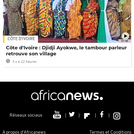
CÔTE D'IVOIRE
01:58
Côte d'Ivoire : Djidji Ayokwe, le tambour parleur
retrouve son village
Il y a 22 heures
Réseaux sociaux
A propos d'Africanews
Termes et Conditions