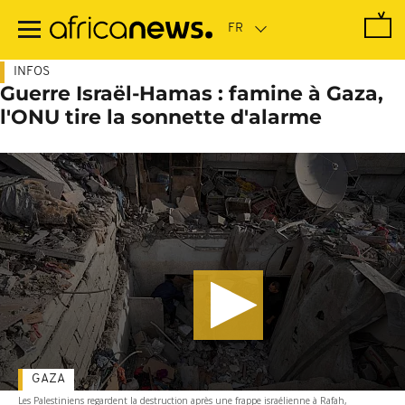
Passer
au
contenu
principal
INFOS
Guerre Israël-Hamas : famine à Gaza,
l'ONU tire la sonnette d'alarme
GAZA
Les Palestiniens regardent la destruction après une frappe israélienne à Rafah,