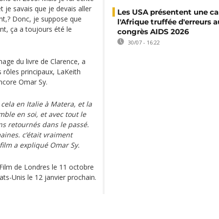
t je savais que je devais aller
Les USA présentent une ca
nt,? Donc, je suppose que
l'Afrique truffée d'erreurs a
t, ça a toujours été le
congrès AIDS 2026
30/07 - 16:22
age du livre de Clarence, a
 rôles principaux, LaKeith
encore Omar Sy.
ela en Italie à Matera, et la
mble en soi, et avec tout le
ions retournés dans le passé.
aines. c’était vraiment
film a expliqué Omar Sy.
Film de Londres le 11 octobre
tats-Unis le 12 janvier prochain.