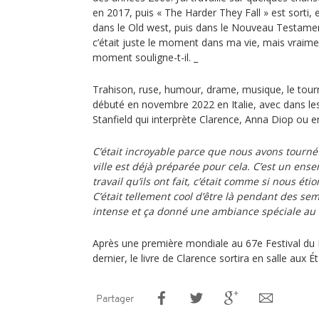
en 2017, puis « The Harder They Fall » est sorti, e
dans le Old west, puis dans le Nouveau Testame
c’était juste le moment dans ma vie, mais vraimen
moment souligne-t-il. _
Trahison, ruse, humour, drame, musique, le tourn
débuté en novembre 2022 en Italie, avec dans les
Stanfield qui interprète Clarence, Anna Diop ou 
C’était incroyable parce que nous avons tourné c
ville est déjà préparée pour cela. C’est un ense
travail qu’ils ont fait, c’était comme si nous ét
C’était tellement cool d’être là pendant des sem
intense et ça donné une ambiance spéciale au 
Après une première mondiale au 67e Festival du 
dernier, le livre de Clarence sortira en salle aux É
Partager