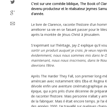
C'est sur une comédie biblique, The Book of Clar
devenu producteur et le réalisateur Jeymes Samu
d'année.
Le livre de Clarence, raconte l'histoire d'un homm
améliorer sa vie en se faisant passer pour le Mess
après la montée de Jésus-Christ à Jérusalem.
S'exprimant sur l'héritage, Jay-Z explique qu'il vou
sortir un produit auquel je crois. Je veux repré
évidemment, nous nous sommes mis dans le Old 
maintenant, nous nous inscrivons, dans le N
devrions l’être.
Après The Harder They Fall, son premier long-mé
américain avec notamment Idris Elba et Regina K
dévoile enfin une aventure cinématographique av
épique, qui a pris près d'une décennie de préparat
de raconter l’histoire. Mais personne n’allait y ar
de la fabriquer. Mais il était encore temps. Je l’ai 
des années 2000. J’ai travaillé sur quelques chanso