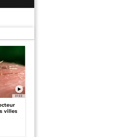
01:03
ecteur
 villes