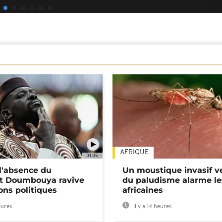
AFRIQUE
01:05
 l'absence du
Un moustique invasif v
nt Doumbouya ravive
du paludisme alarme les
ons politiques
africaines
eures
Il y a 14 heures