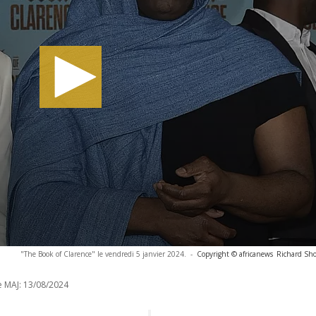
"The Book of Clarence" le vendredi 5 janvier 2024.
-
Copyright © africanews
Richard Sho
e MAJ:
13/08/2024