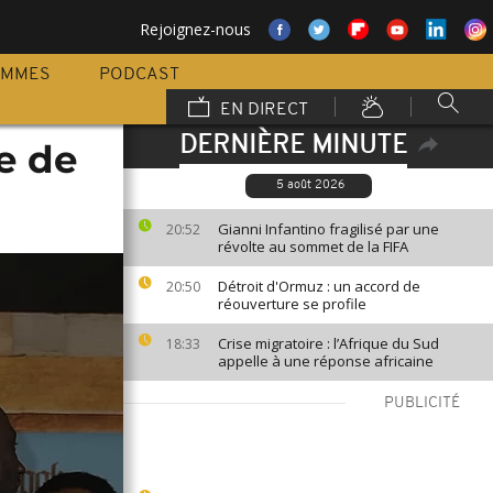
Rejoignez-nous
AMMES
PODCAST
EN DIRECT
DERNIÈRE MINUTE
e de
5 août 2026
Gianni Infantino fragilisé par une
20:52
révolte au sommet de la FIFA
Détroit d'Ormuz : un accord de
20:50
réouverture se profile
Crise migratoire : l’Afrique du Sud
18:33
appelle à une réponse africaine
PUBLICITÉ