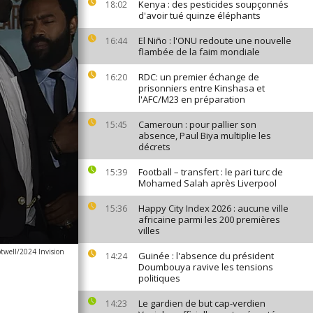
Kenya : des pesticides soupçonnés
18:02
d'avoir tué quinze éléphants
El Niño : l'ONU redoute une nouvelle
16:44
flambée de la faim mondiale
RDC: un premier échange de
16:20
prisonniers entre Kinshasa et
l'AFC/M23 en préparation
Cameroun : pour pallier son
15:45
absence, Paul Biya multiplie les
décrets
Football – transfert : le pari turc de
15:39
Mohamed Salah après Liverpool
Happy City Index 2026 : aucune ville
15:36
africaine parmi les 200 premières
villes
twell/2024 Invision
Guinée : l'absence du président
14:24
Doumbouya ravive les tensions
politiques
Le gardien de but cap-verdien
14:23