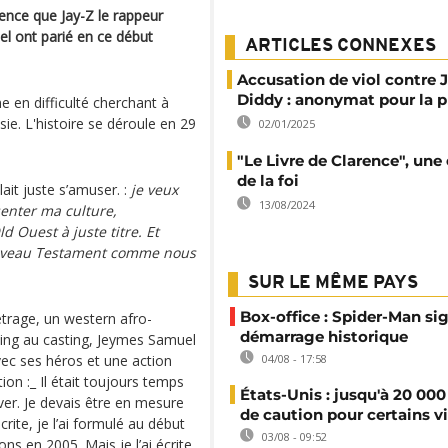
ence que Jay-Z le rappeur
el ont parié en ce début
ARTICLES CONNEXES
Accusation de viol contre J
Diddy : anonymat pour la 
e en difficulté cherchant à
ie. L'histoire se déroule en 29
02/01/2025
"Le Livre de Clarence", un
de la foi
lait juste s’amuser. :
je veux
13/08/2024
senter ma culture,
Ouest à juste titre. Et
ouveau Testament comme nous
SUR LE MÊME PAYS
Box-office : Spider-Man si
trage, un western afro-
démarrage historique
ing au casting, Jeymes Samuel
ec ses héros et une action
04/08 - 17:58
ion :_ Il était toujours temps
États-Unis : jusqu'à 20 000
river. Je devais être en mesure
de caution pour certains v
écrite, je l’ai formulé au début
03/08 - 09:52
ns en 2005. Mais je l’ai écrite