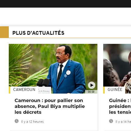
PLUS D'ACTUALITÉS
CAMEROUN
GUINÉE
00:59
Cameroun : pour pallier son
Guinée :
absence, Paul Biya multiplie
préside
les décrets
les tensi
Il y a 12 heures
Il y a 14 h