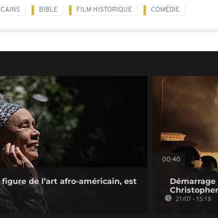
CAINS
BIBLE
FILM HISTORIQUE
COMÉDIE
00:40
figure de l’art afro-américain, est
Démarrage r
Christophe
21/07 - 15:18