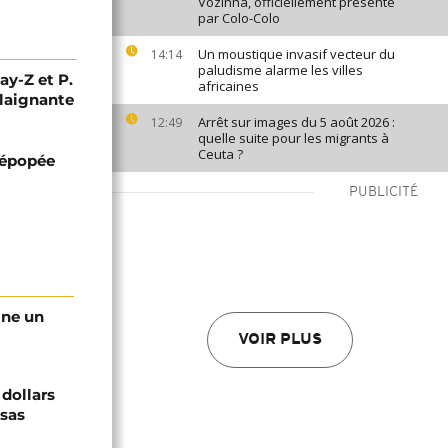
Vozinha, officiellement présenté
par Colo-Colo
Un moustique invasif vecteur du
14:14
paludisme alarme les villes
ay-Z et P.
africaines
plaignante
Arrêt sur images du 5 août 2026 :
12:49
quelle suite pour les migrants à
Ceuta ?
e épopée
PUBLICITÉ
gne un
VOIR PLUS
 dollars
isas