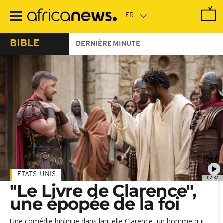
Passer
au
contenu
principal
BIBLE
DERNIÈRE MINUTE
ETATS-UNIS
02:32
"Le Livre de Clarence",
une épopée de la foi
Une comédie biblique dans laquelle Clarence, un homme qui