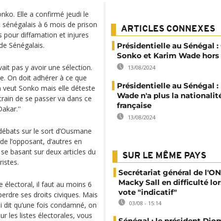
o. Elle a confirmé jeudi le
 sénégalais à 6 mois de prison
ARTICLES CONNEXES
 pour diffamation et injures
de Sénégalais.
Présidentielle au Sénégal
Sonko et Karim Wade hors
evait pas y avoir une sélection.
13/08/2024
re. On doit adhérer à ce que
Présidentielle au Sénégal :
on veut Sonko mais elle déteste
Wade n'a plus la nationalit
n train de se passer va dans ce
française
akar.''
13/08/2024
 débats sur le sort d’Ousmane
é de l’opposant, d’autres en
 se basant sur deux articles du
SUR LE MÊME PAYS
istes.
Secrétariat général de l'ON
Macky Sall en difficulté lor
e électoral, il faut au moins 6
vote "indicatif"
erdre ses droits civiques. Mais
03/08 - 15:14
ui dit qu’une fois condamné, on
ur les listes électorales, vous
Sénégal : le président Di