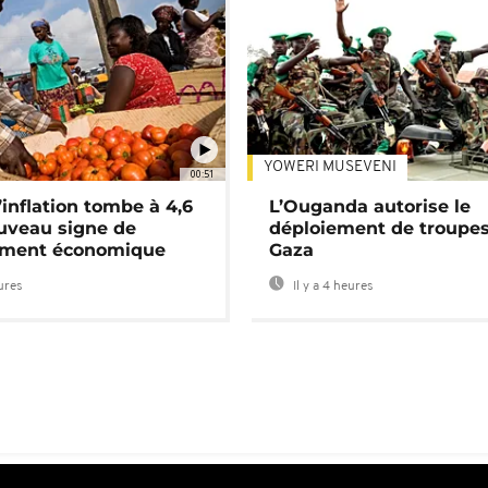
YOWERI MUSEVENI
00:51
’inflation tombe à 4,6
L’Ouganda autorise le
uveau signe de
déploiement de troupes
ement économique
Gaza
eures
Il y a 4 heures