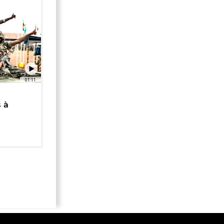
01:11
 à