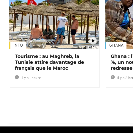
INFO
GHANA
01:01
Tourisme : au Maghreb, la
Ghana : l
Tunisie attire davantage de
%, un no
français que le Maroc
redress
Il y a 1 heure
Il y a 2 h