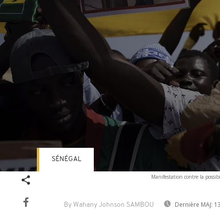
SÉNÉGAL
Volume
Manifestation contre la possi
90%
Dernière MAJ:
13
By Wahany Johnson SAMBOU