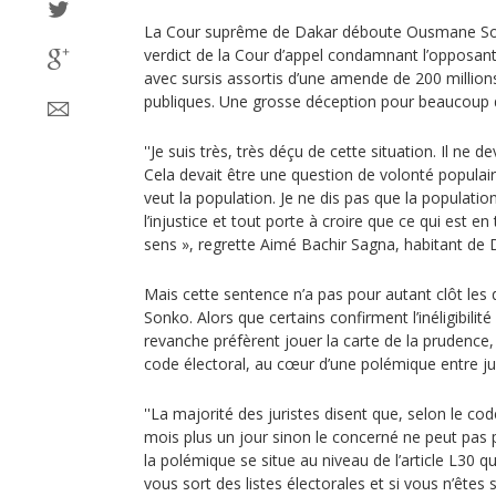
La Cour suprême de Dakar déboute Ousmane Sonk
verdict de la Cour d’appel condamnant l’opposant
avec sursis assortis d’une amende de 200 millions
publiques. Une grosse déception pour beaucoup 
''Je suis très, très déçu de cette situation. Il ne d
Cela devait être une question de volonté populai
veut la population. Je ne dis pas que la populati
l’injustice et tout porte à croire que ce qui est e
sens », regrette Aimé Bachir Sagna, habitant de D
Mais cette sentence n’a pas pour autant clôt les
Sonko. Alors que certains confirment l’inéligibilit
revanche préfèrent jouer la carte de la prudence,
code électoral, au cœur d’une polémique entre jur
''La majorité des juristes disent que, selon le cod
mois plus un jour sinon le concerné ne peut pas p
la polémique se situe au niveau de l’article L30 q
vous sort des listes électorales et si vous n’êtes s