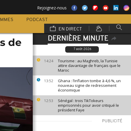
Rejoignez-nous
AMMES
PODCAST
EN DIRECT
DERNIÈRE MINUTE
ns de
7 août 2026
Tourisme : au Maghreb, la Tunisie
14:24
attire davantage de français que le
Maroc
Ghana : l’inflation tombe à 4,6 %, un
13:52
nouveau signe de redressement
économique
Sénégal : trois TikTokeurs
12:53
emprisonnés pour avoir critiqué le
président Faye
PUBLICITÉ