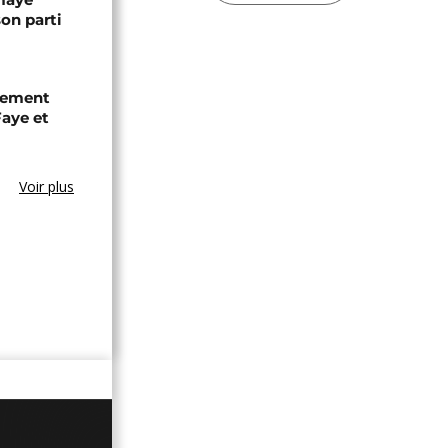
son parti
chement
aye et
Voir plus