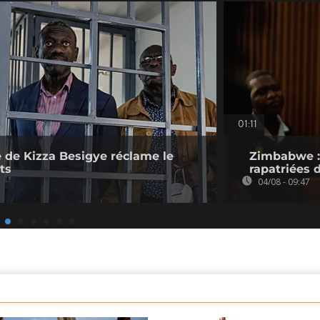
01:11
 de Kizza Besigye réclame le
Zimbabwe : 
ts
rapatriées
04/08 - 09:47