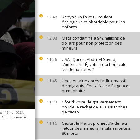
Kenya : un fauteuil roulant
12:48
écologique et abordable pour les
enfants
Meta condamné à 942 millions de
12:08
dollars pour non protection des
mineurs
USA : Qui est Abdul El-Sayed,
11:56
l’Américano-Égyptien qui bouscule
les démocrates ?
Une semaine après l’afflux massif
11:45
de migrants, Ceuta face à l’urgence
humanitaire
Côte d’Ivoire : le gouvernement
11:33
boucle le rachat de 100 000 tonnes
de cacao
redi 12 mai 2023.
-
All rights reserved.
Ceuta : le Maroc promet d’aider au
11:16
retour des mineurs, le bilan monte à
80 morts