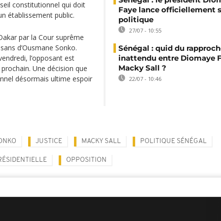
eil constitutionnel qui doit
Faye lance officiellement 
un établissement public.
politique
27/07 - 10:55
 Dakar par la Cour suprême
rtisans d’Ousmane Sonko.
Sénégal : quid du rappro
vendredi, l’opposant est
inattendu entre Diomaye F
Macky Sall ?
r prochain. Une décision que
onnel désormais ultime espoir
22/07 - 10:46
ONKO
JUSTICE
MACKY SALL
POLITIQUE SÉNÉGAL
RÉSIDENTIELLE
OPPOSITION