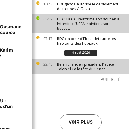
L’Ouganda autorise le déploiement
10:43
de troupes à Gaza
FIFA : La CAF réaffirme son soutien à
08:59
Infantino, l’UEFA maintient son
 : Ousmane
boycott
 course
RDC : la peur d’Ebola détourne les
07:17
habitants des hôpitaux
 Karim
6 août 2026
é
Bénin : l'ancien président Patrice
22:48
Talon élu à la tête du Sénat
PUBLICITÉ
U :
s d'un
VOIR PLUS
omaye