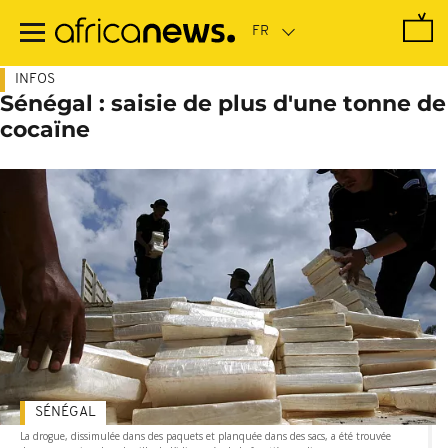
Passer
au
contenu
principal
INFOS
Sénégal : saisie de plus d'une tonne de
cocaïne
SÉNÉGAL
La drogue, dissimulée dans des paquets et planquée dans des sacs, a été trouvée