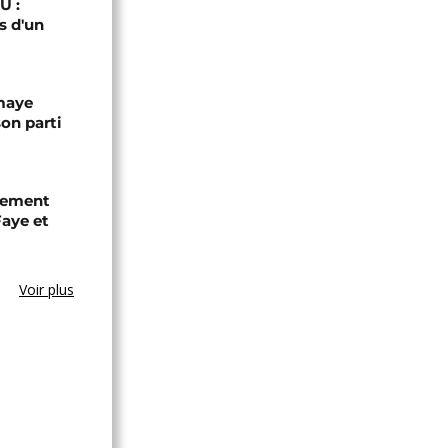
U :
s d'un
omaye
son parti
chement
aye et
Voir plus