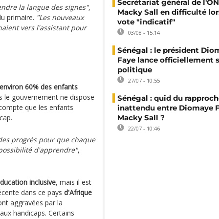
Secrétariat général de l'ON
endre la langue des signes"
,
Macky Sall en difficulté lor
u primaire.
"Les nouveaux
vote "indicatif"
aient vers l'assistant pour
03/08 - 15:14
Sénégal : le président Di
Faye lance officiellement 
politique
27/07 - 10:55
environ 60% des enfants
is le gouvernement ne dispose
Sénégal : quid du rappro
 compte que les enfants
inattendu entre Diomaye F
cap.
Macky Sall ?
22/07 - 10:46
des progrès pour que chaque
 possibilité d'apprendre"
,
éducation inclusive
, mais il est
écente dans ce pays
d'Afrique
sont aggravées par la
 aux handicaps. Certains