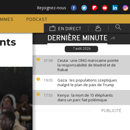
Rejoignez-nous
AMMES
PODCAST
EN DIRECT
DERNIÈRE MINUTE
nts
7 août 2026
Ceuta : une ONG marocaine pointe
21:06
la responsabilité de Madrid et de
Rabat
Gaza : les populations sceptiques
19:03
malgré le plan de paix de Trump
Kenya : la mort de 15 éléphants
17:55
dans un parc fait polémique
PUBLICITÉ