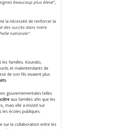
 signes beaucoup plus élevé"
,
gne la nécessité de renforcer la
é des succès dans notre
helle nationale"
.
 les familles. Koundio,
sourds et malentendants de
se de son fils vivaient plus
jets
.
ives gouvernementales telles
ncière
aux familles afin que les
, mais elle a insisté sur
les écoles publiques.
e sur la collaboration entre les