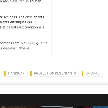
on afin d'assurer un
soutien
ar ses pairs. Les enseignants
talents artistiques
qui lui
s
et de bateaux traditionnels
compris l'art.
"Un jour, quand
es besoins"
, dit-elle.
HANDICAP
PROTECTION DES ENFANTS
ENFANTS