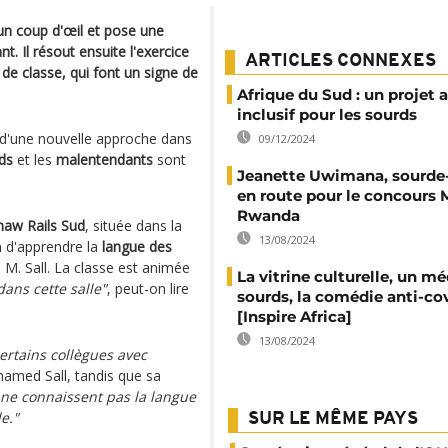
un coup d'œil et pose une
t. Il résout ensuite l'exercice
ARTICLES CONNEXES
de classe, qui font un signe de
Afrique du Sud : un projet 
inclusif pour les sourds
 d'une nouvelle approche dans
09/12/2024
ds
et les
malentendants
sont
Jeanette Uwimana, sourde
en route pour le concours 
Rwanda
naw Rails Sud
, située dans la
13/08/2024
on d'apprendre la
langue des
e M. Sall. La classe est animée
La vitrine culturelle, un m
ans cette salle"
, peut-on lire
sourds, la comédie anti-co
[Inspire Africa]
13/08/2024
rtains collègues avec
hamed Sall, tandis que sa
ne connaissent pas la langue
e."
SUR LE MÊME PAYS