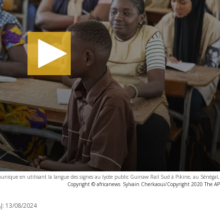
nique en utilisant la langue des signes au lycée public Guinaw Rail Sud à Pikine, au Sénégal,
Copyright © africanews
Sylvain Cherkaoui/Copyright 2020 The AP. 
J:
13/08/2024