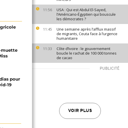
USA : Qui est Abdul El-Sayed,
11:56
l’Américano-Égyptien qui bouscule
les démocrates ?
agricole
Une semaine après l’afflux massif
11:45
de migrants, Ceuta face à l’urgence
humanitaire
Côte d’Ivoire : le gouvernement
11:33
-muette
boucle le rachat de 100 000 tonnes
Miss
de cacao
PUBLICITÉ
édias pour
vid-19
VOIR PLUS