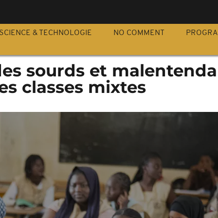
S
SCIENCE & TECHNOLOGIE
NO COMMENT
PROGR
des sourds et malentenda
es classes mixtes