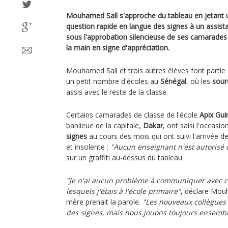
Mouhamed Sall s'approche du tableau en jetant 
question rapide en langue des signes à un assistan
sous l'approbation silencieuse de ses camarades 
la main en signe d'appréciation.
Mouhamed Sall et trois autres élèves font partie
un petit nombre d'écoles au
Sénégal
, où les
sour
assis avec le reste de la classe.
Certains camarades de classe de l'école
Apix Gui
banlieue de la capitale,
Dakar
, ont saisi l'occasi
signes
au cours des mois qui ont suivi l'arrivée d
et insolente :
"Aucun enseignant n'est autorisé d
sur un graffiti au-dessus du tableau.
"Je n'ai aucun problème à communiquer avec ce
lesquels j'étais à l'école primaire"
, déclare Mou
mère prenait la parole.
"Les nouveaux collègues 
des signes, mais nous jouons toujours ensembl