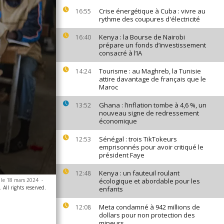
Crise énergétique à Cuba : vivre au
16:55
rythme des coupures d'électricité
Kenya : la Bourse de Nairobi
16:40
prépare un fonds d’investissement
consacré à l’IA
Tourisme : au Maghreb, la Tunisie
14:24
attire davantage de français que le
Maroc
Ghana : l’inflation tombe à 4,6 %, un
13:52
nouveau signe de redressement
économique
Sénégal : trois TikTokeurs
12:53
emprisonnés pour avoir critiqué le
président Faye
Kenya : un fauteuil roulant
12:48
 le 18 mars 2024
-
écologique et abordable pour les
All rights reserved.
enfants
Meta condamné à 942 millions de
12:08
dollars pour non protection des
mineurs