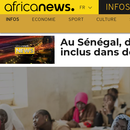
Passer
INFO
au
contenu
INFOS
ECONOMIE
SPORT
CULTURE
principal
Au Sénégal, 
inclus dans d