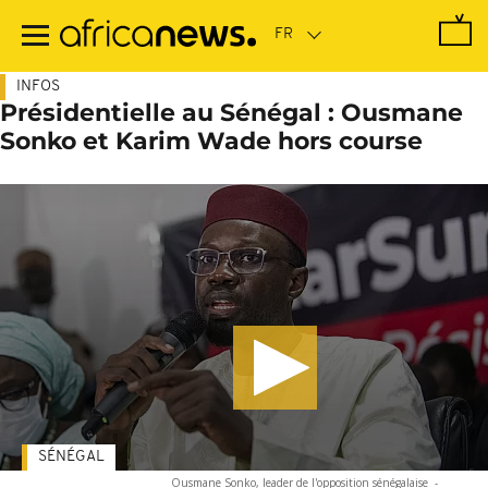
Passer
au
contenu
principal
INFOS
Présidentielle au Sénégal : Ousmane
Sonko et Karim Wade hors course
SÉNÉGAL
Ousmane Sonko, leader de l'opposition sénégalaise
-