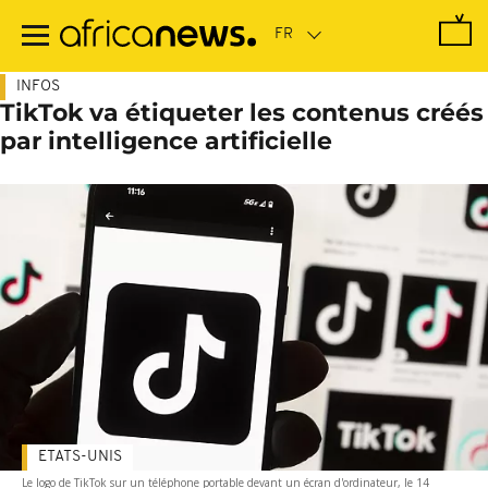
Passer
au
contenu
principal
INFOS
TikTok va étiqueter les contenus créés
par intelligence artificielle
ETATS-UNIS
Le logo de TikTok sur un téléphone portable devant un écran d'ordinateur, le 14