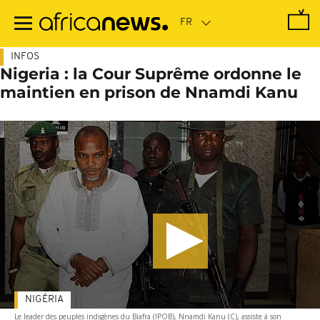
Passer
au
contenu
principal
INFOS
Nigeria : la Cour Suprême ordonne le
maintien en prison de Nnamdi Kanu
NIGÉRIA
Le leader des peuples indigènes du Biafra (IPOB), Nnamdi Kanu (C), assiste à son