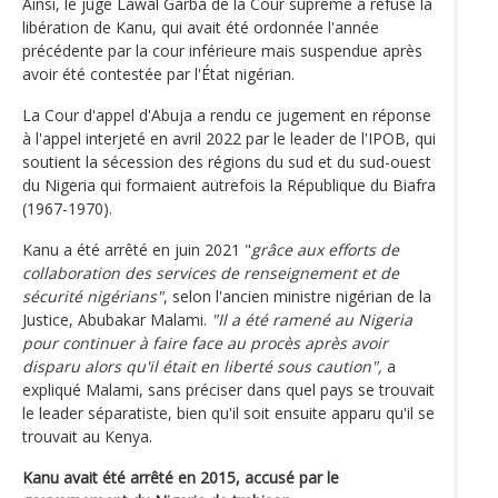
Ainsi, le juge Lawal Garba de la Cour suprême a refusé la
libération de Kanu, qui avait été ordonnée l'année
précédente par la cour inférieure mais suspendue après
avoir été contestée par l'État nigérian.
La Cour d'appel d'Abuja a rendu ce jugement en réponse
à l'appel interjeté en avril 2022 par le leader de l'IPOB, qui
soutient la sécession des régions du sud et du sud-ouest
du Nigeria qui formaient autrefois la République du Biafra
(1967-1970).
Kanu a été arrêté en juin 2021 "
grâce aux efforts de
collaboration des services de renseignement et de
sécurité nigérians"
, selon l'ancien ministre nigérian de la
Justice, Abubakar Malami.
"Il a été ramené au Nigeria
pour continuer à faire face au procès après avoir
disparu alors qu'il était en liberté sous caution",
a
expliqué Malami, sans préciser dans quel pays se trouvait
le leader séparatiste, bien qu'il soit ensuite apparu qu'il se
trouvait au Kenya.
Kanu avait été arrêté en 2015, accusé par le