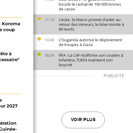
boucle le rachat de 100 000 tonnes
de cacao
Ceuta : le Maroc promet d’aider au
11:16
nt Koroma
retour des mineurs, le bilan monte à
80 morts
de coup
L’Ouganda autorise le déploiement
10:43
de troupes à Gaza
ête à
FIFA : La CAF réaffirme son soutien à
08:59
cessaire"
Infantino, l’UEFA maintient son
boycott
PUBLICITÉ
a
ur 2027
VOIR PLUS
ération
 Guinée-