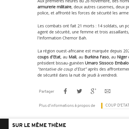
Aux premières heures du 26 novembre, des hom
armurerie militaire
, deux autres casernes, deux p
police, et affronté les forces de sécurité les arme
Les combats ont fait 21 morts : 14 soldats, un pol
agent de sécurité, une femme et trois assaillants,
l'Information Chernor Bah.
La région ouest-africaine est marquée depuis 20
coups d'Etat
, au
Mali
, au
Burkina Faso
, au
Niger
président bissau-guinéen
Umaro Sissoco Embalo
"tentative de coup d'Etat"
après des affrontemen
de sécurité dans la nuit de jeudi à vendredi.
Partager
COUP D'ETA
Plus d'informations à propos de
SUR LE MÊME THÈME