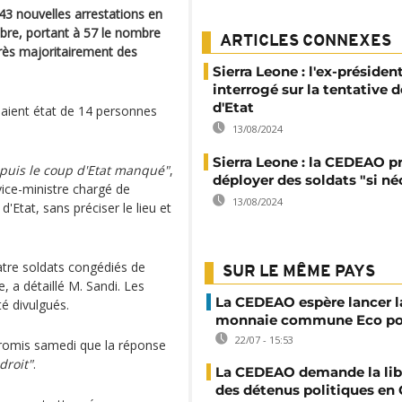
43 nouvelles arrestations en
mbre, portant à 57 le nombre
ARTICLES CONNEXES
rès majoritairement des
Sierra Leone : l'ex-préside
interrogé sur la tentative 
d'Etat
isaient état de 14 personnes
13/08/2024
Sierra Leone : la CEDEAO pr
puis le coup d'Etat manqué"
,
déployer des soldats "si né
vice-ministre chargé de
13/08/2024
o d'Etat, sans préciser le lieu et
quatre soldats congédiés de
SUR LE MÊME PAYS
te, a détaillé M. Sandi. Les
La CEDEAO espère lancer l
é divulgués.
monnaie commune Eco po
22/07 - 15:53
promis samedi que la réponse
droit"
.
La CEDEAO demande la lib
des détenus politiques en