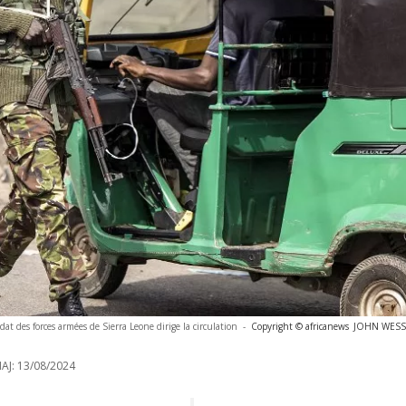
dat des forces armées de Sierra Leone dirige la circulation
-
Copyright © africanews
JOHN WESSEL
AJ:
13/08/2024