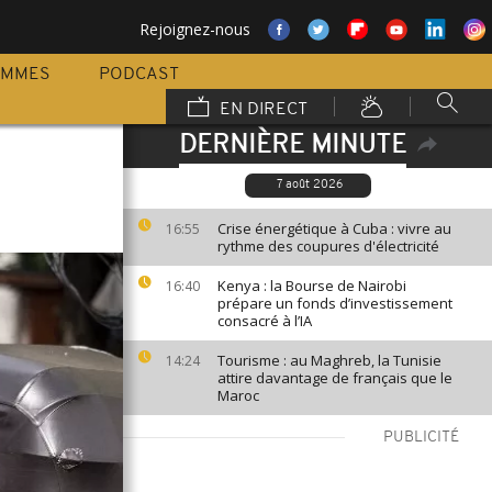
Rejoignez-nous
AMMES
PODCAST
EN DIRECT
DERNIÈRE MINUTE
7 août 2026
Crise énergétique à Cuba : vivre au
16:55
rythme des coupures d'électricité
Kenya : la Bourse de Nairobi
16:40
prépare un fonds d’investissement
consacré à l’IA
Tourisme : au Maghreb, la Tunisie
14:24
attire davantage de français que le
Maroc
PUBLICITÉ