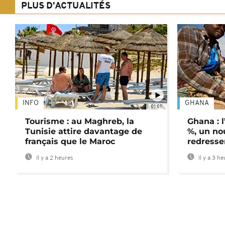
PLUS D'ACTUALITÉS
INFO
GHANA
01:01
Tourisme : au Maghreb, la
Ghana : l
Tunisie attire davantage de
%, un no
français que le Maroc
redress
Il y a 2 heures
Il y a 3 h