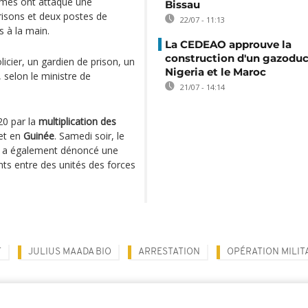
mes ont attaqué une
Bissau
risons et deux postes de
22/07 - 11:13
s à la main.
La CEDEAO approuve la
construction d'un gazoduc 
icier, un gardien de prison, un
Nigeria et le Maroc
 selon le ministre de
21/07 - 14:14
20 par la
multiplication des
et en
Guinée
. Samedi soir, le
a également dénoncé une
ts entre des unités des forces
T
JULIUS MAADA BIO
ARRESTATION
OPÉRATION MILIT