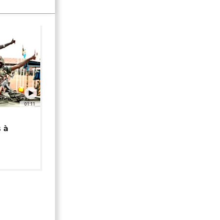
01:11
 à