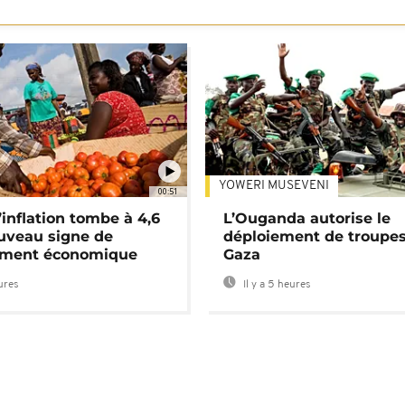
YOWERI MUSEVENI
00:51
’inflation tombe à 4,6
L’Ouganda autorise le
uveau signe de
déploiement de troupes
ement économique
Gaza
eures
Il y a 5 heures