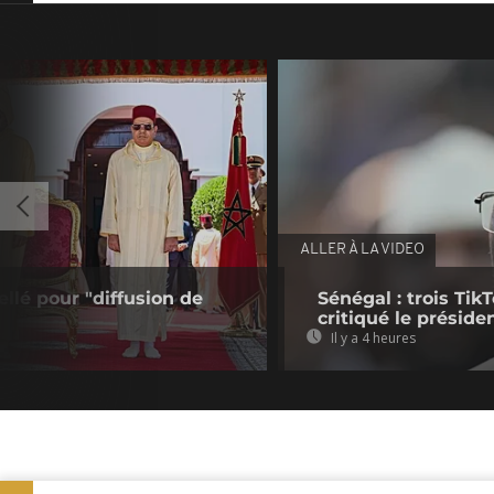
ALLER À LA VIDEO
ellé pour "diffusion de
Sénégal : trois Ti
critiqué le préside
Il y a 4 heures