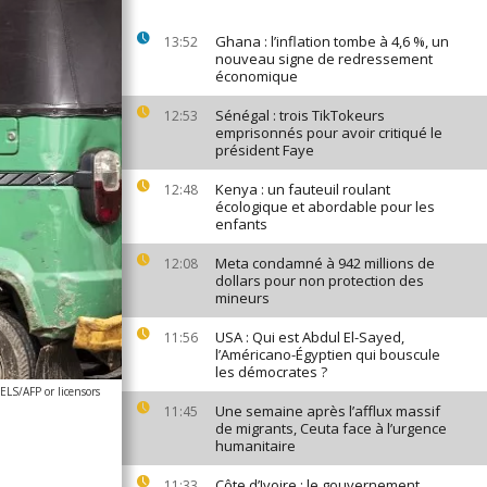
Ghana : l’inflation tombe à 4,6 %, un
13:52
nouveau signe de redressement
économique
Sénégal : trois TikTokeurs
12:53
emprisonnés pour avoir critiqué le
président Faye
Kenya : un fauteuil roulant
12:48
écologique et abordable pour les
enfants
Meta condamné à 942 millions de
12:08
dollars pour non protection des
mineurs
USA : Qui est Abdul El-Sayed,
11:56
l’Américano-Égyptien qui bouscule
les démocrates ?
S/AFP or licensors
Une semaine après l’afflux massif
11:45
de migrants, Ceuta face à l’urgence
humanitaire
Côte d’Ivoire : le gouvernement
11:33