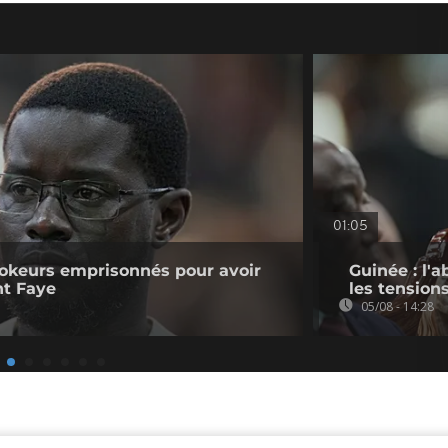
01:05
kTokeurs emprisonnés pour avoir
Guinée : l'
nt Faye
les tension
05/08 - 14:28