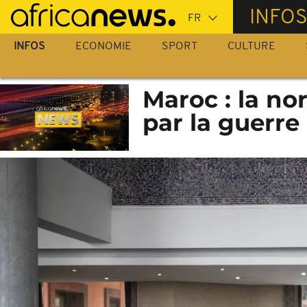
Passer
INFO
au
contenu
INFOS
ECONOMIE
SPORT
CULTURE
principal
Maroc : la no
par la guerre