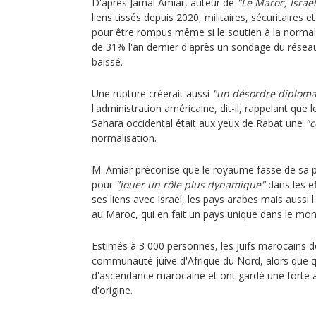
D'après Jamal Amiar, auteur de
"Le Maroc, Israël
liens tissés depuis 2020, militaires, sécuritaires
pour être rompus même si le soutien à la normalis
de 31% l'an dernier d'après un sondage du rése
baissé.
Une rupture créerait aussi
"un désordre diploma
l'administration américaine, dit-il, rappelant que 
Sahara occidental était aux yeux de Rabat une
"c
normalisation.
M. Amiar préconise que le royaume fasse de sa p
pour
"jouer un rôle plus dynamique"
dans les e
ses liens avec Israël, les pays arabes mais aussi 
au Maroc, qui en fait un pays unique dans le mo
Estimés à 3 000 personnes, les Juifs marocains d
communauté juive d'Afrique du Nord, alors que q
d'ascendance marocaine et ont gardé une forte a
d'origine.