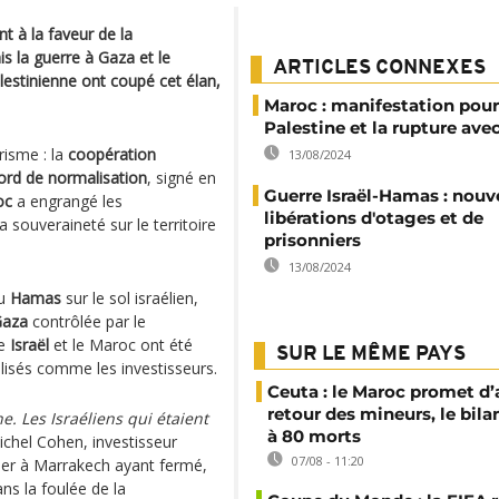
t à la faveur de la
ais la guerre à Gaza et le
ARTICLES CONNEXES
lestinienne ont coupé cet élan,
Maroc : manifestation pour
Palestine et la rupture avec
risme : la
coopération
13/08/2024
cord de normalisation
, signé en
Guerre Israël-Hamas : nouv
oc
a engrangé les
libérations d'otages et de
 souveraineté sur le territoire
prisonniers
13/08/2024
du
Hamas
sur le sol israélien,
Gaza
contrôlée par le
re
Israël
et le Maroc ont été
SUR LE MÊME PAYS
ilisés comme les investisseurs.
Ceuta : le Maroc promet d’
retour des mineurs, le bil
e. Les Israéliens qui étaient
à 80 morts
Michel Cohen, investisseur
07/08 - 11:20
cher à Marrakech ayant fermé,
ns la foulée de la