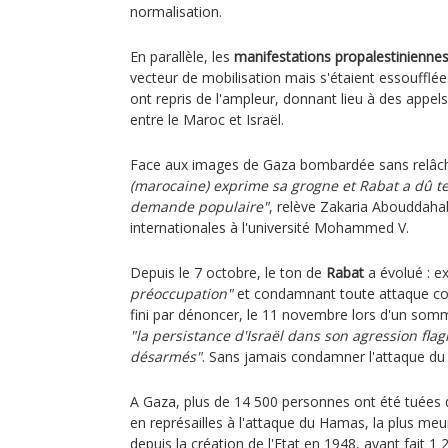
normalisation.
En parallèle, les
manifestations propalestinienne
vecteur de mobilisation mais s'étaient essoufflée
ont repris de l'ampleur, donnant lieu à des appel
entre le Maroc et Israël.
Face aux images de Gaza bombardée sans relâc
(marocaine) exprime sa grogne et Rabat a dû t
demande populaire"
, relève Zakaria Abouddahab
internationales à l'université Mohammed V.
Depuis le 7 octobre, le ton de
Rabat
a évolué : e
préoccupation"
et condamnant toute attaque cont
fini par dénoncer, le 11 novembre lors d'un som
"la persistance d'Israël dans son agression flagr
désarmés"
. Sans jamais condamner l'attaque d
A Gaza, plus de 14 500 personnes ont été tuées 
en représailles à l'attaque du Hamas, la plus meu
depuis la création de l'Etat en 1948, ayant fait 1 