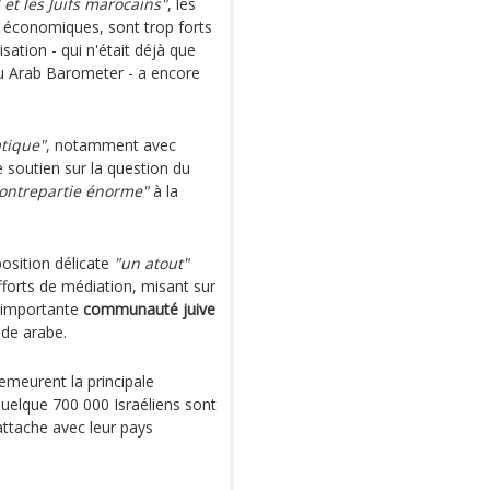
 et les Juifs marocains"
, les
 et économiques, sont trop forts
ation - qui n'était déjà que
au Arab Barometer - a encore
tique"
, notamment avec
le soutien sur la question du
ontrepartie énorme"
à la
osition délicate
"un atout"
fforts de médiation, misant sur
l'importante
communauté juive
nde arabe.
emeurent la principale
uelque 700 000 Israéliens sont
ttache avec leur pays