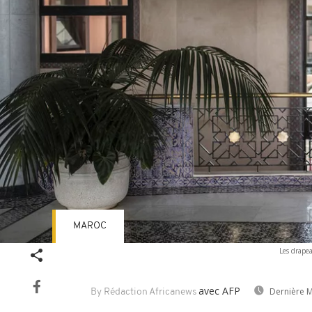
MAROC
Les drapea
avec AFP
Dernière M
By Rédaction Africanews