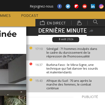
Rejoignez-nous
AMMES
PODCAST
EN DIRECT
DERNIÈRE MINUTE
einée
8 août 2026
Sénégal : 71 hommes inculpés dans
17:10
le cadre du durcissement de la
répression de l’homosexualité
Burkina Faso : le Vibra-Signe, une
16:37
technique qui fait danser les sourds
et malentendants
Afrique du Sud : 70 ans après la
15:43
marche des femmes, le combat
continue
PUBLICITÉ