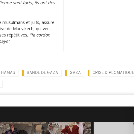
enne sont forts, ils ont des
 musulmans et juifs, assure
ive de Marrakech, qui veut
ses répétitives,
"le cordon
pays"
.
HAMAS
BANDE DE GAZA
GAZA
CRISE DIPLOMATIQU