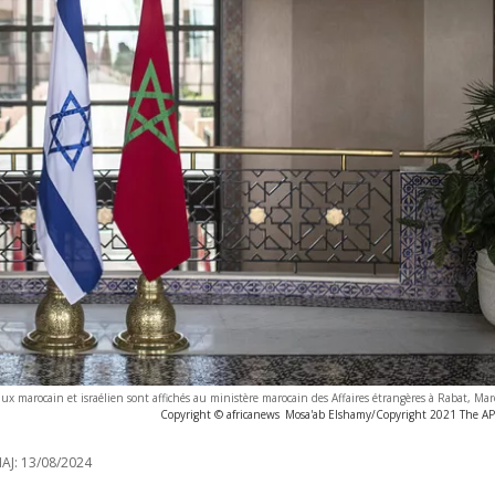
ux marocain et israélien sont affichés au ministère marocain des Affaires étrangères à Rabat, Ma
Copyright © africanews
Mosa'ab Elshamy/Copyright 2021 The AP. 
AJ:
13/08/2024