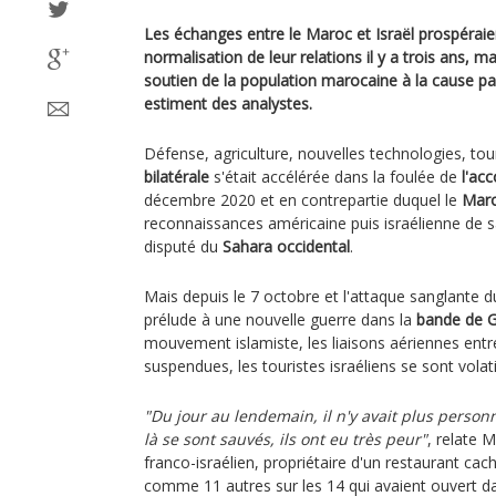
Les échanges entre le Maroc et Israël prospéraien
normalisation de leur relations il y a trois ans, m
soutien de la population marocaine à la cause pa
estiment des analystes.
Défense, agriculture, nouvelles technologies, tou
bilatérale
s'était accélérée dans la foulée de
l'ac
décembre 2020 et en contrepartie duquel le
Mar
reconnaissances américaine puis israélienne de sa
disputé du
Sahara occidental
.
Mais depuis le 7 octobre et l'attaque sanglante 
prélude à une nouvelle guerre dans la
bande de 
mouvement islamiste, les liaisons aériennes ent
suspendues, les touristes israéliens se sont volat
"Du jour au lendemain, il n'y avait plus personn
là se sont sauvés, ils ont eu très peur"
, relate 
franco-israélien, propriétaire d'un restaurant ca
comme 11 autres sur les 14 qui avaient ouvert da