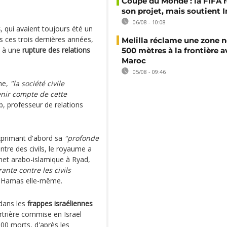
Coupe du Monde : la FIFA 
son projet, mais soutient 
06/08 - 10:08
s
, qui avaient toujours été un
s ces trois dernières années,
Melilla réclame une zone n
s à une
rupture des relations
500 mètres à la frontière a
Maroc
05/08 - 09:46
he,
"la société civile
enir compte de cette
, professeur de relations
xprimant d'abord sa
"profonde
re des civils, le royaume a
met arabo-islamique à Ryad,
ante contre les civils
u Hamas elle-même.
dans les
frappes israéliennes
rtrière commise en Israël
200 morts, d'après les