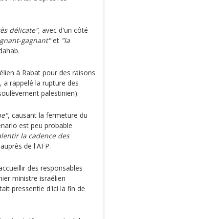
ès délicate"
, avec d'un côté
agnant-gagnant"
et
"la
dahab.
aélien à Rabat pour des raisons
 a rappelé la rupture des
soulèvement palestinien).
ne"
, causant la fermeture du
énario est peu probable
alentir la cadence des
auprès de l'AFP.
accueillir des responsables
ier ministre israélien
it pressentie d'ici la fin de