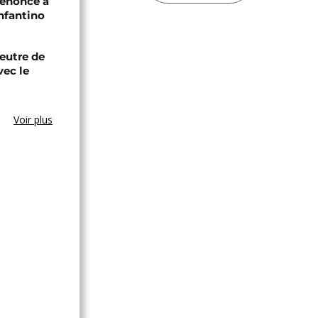
renonce à
Infantino
eutre de
vec le
Voir plus