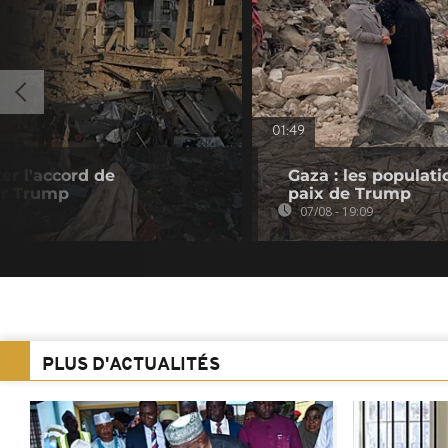
01:49
er l'accord de
Gaza : les populat
r Trump
paix de Trump
07/08 - 19:09
PLUS D'ACTUALITÉS