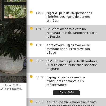
Nigeria : plus de 300 personnes
14:29
libérées des mains de bandes
armées
Le Sénat américain vote un
12:18
nouveau train de sanctions contre
la Russie
Côte d'Ivoire : Djidji Ayokwe, le
11:11
tambour parleur retrouve son
village
RDC : Ebola tue plus de 300 enfants,
09:52
l'ONU alerte sur une crise sanitaire
majeure
Espagne : vaste réseau de
08:33
trafiquants démantelé en
Méditerranée
roc, 11 août 2021
-
All rights reserved.
7 août 2026
Ceuta : une ONG marocaine pointe
21:06
la responsabilité de Madrid et de