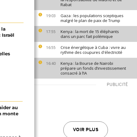
Rabat
Gaza : les populations sceptiques
19:03
malgré le plan de paix de Trump
 la
Kenya : la mort de 15 éléphants
17:55
 Israël
dans un parc fait polémique
Crise énergétique à Cuba : vivre au
16:55
rythme des coupures d'électricité
elles
Kenya : la Bourse de Nairobi
16:40
prépare un fonds d’investissement
consacré à l’IA
PUBLICITÉ
aider au
an monte
VOIR PLUS