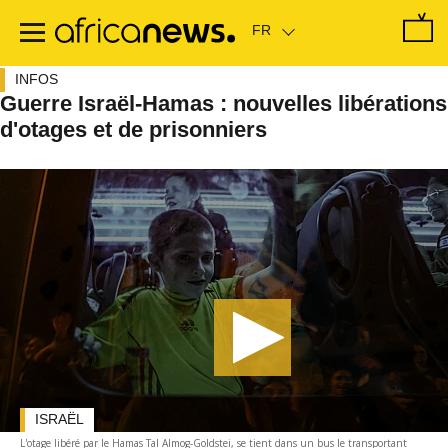
Passer
au
contenu
principal
INFOS
Guerre Israël-Hamas : nouvelles libérations
d'otages et de prisonniers
ISRAËL
L'otage libéré par le Hamas Tal Almog-Goldstei, se tient dans un bus le transportant