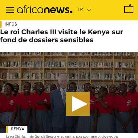
Passer
au
contenu
principal
INFOS
Le roi Charles III visite le Kenya sur
fond de dossiers sensibles
KENYA
Le roi Charles III de Grande-Bretagne, au centre, pose pour une photo avec des