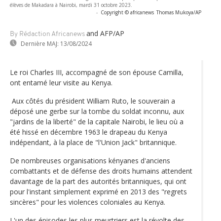
élèves de Makadara à Nairobi, mardi 31 octobre 2023.
-
Copyright © africanews
Thomas Mukoya/AP
and AFP/AP
By Rédaction Africanews
Dernière MAJ:
13/08/2024
Le roi Charles III, accompagné de son épouse Camilla,
ont entamé leur visite au Kenya.
Aux côtés du président William Ruto, le souverain a
déposé une gerbe sur la tombe du soldat inconnu, aux
"jardins de la liberté" de la capitale Nairobi, le lieu où a
été hissé en décembre 1963 le drapeau du Kenya
indépendant, à la place de "l'Union Jack" britannique.
De nombreuses organisations kényanes d'anciens
combattants et de défense des droits humains attendent
davantage de la part des autorités britanniques, qui ont
pour l'instant simplement exprimé en 2013 des "regrets
sincères" pour les violences coloniales au Kenya.
L'un des épisodes les plus meurtriers est la révolte des