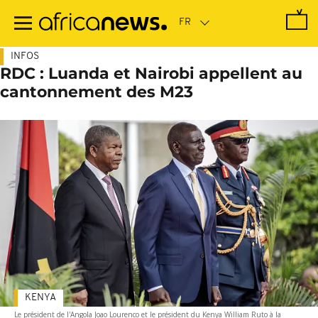
Passer
au
contenu
principal
INFOS
RDC : Luanda et Nairobi appellent au
cantonnement des M23
KENYA
Le président de l'Angola Joao Lourenco et le président du Kenya William Ruto à la