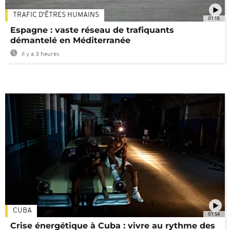
TRAFIC D'ÊTRES HUMAINS
01:18
Espagne : vaste réseau de trafiquants
démantelé en Méditerranée
Il y a 3 heures
CUBA
01:54
Crise énergétique à Cuba : vivre au rythme des