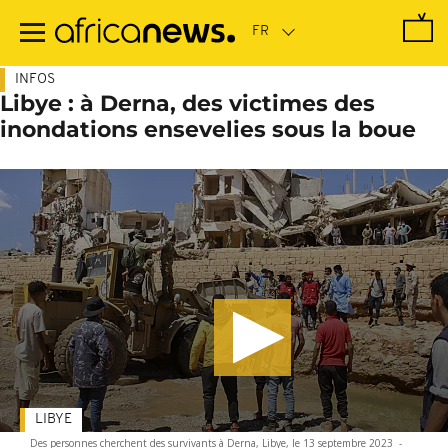
Passer
au
contenu
principal
INFOS
Libye : à Derna, des victimes des
inondations ensevelies sous la boue
LIBYE
Des personnes cherchent des survivants à Derna, Libye, le 13 septembre 2023
-