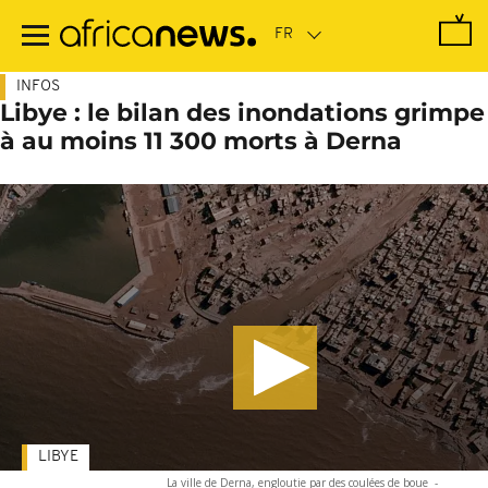
Passer
au
contenu
principal
INFOS
Libye : le bilan des inondations grimpe
à au moins 11 300 morts à Derna
LIBYE
La ville de Derna, engloutie par des coulées de boue
-