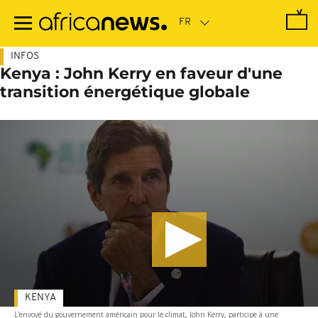
Passer
au
contenu
principal
INFOS
Kenya : John Kerry en faveur d'une
transition énergétique globale
KENYA
L'envoyé du gouvernement américain pour le climat, John Kerry, participe à une