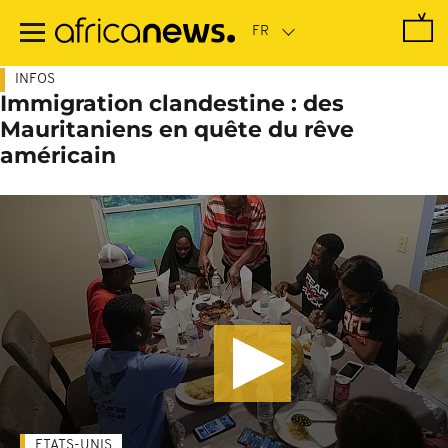
Passer
au
contenu
principal
INFOS
Immigration clandestine : des
Mauritaniens en quête du rêve
américain
ETATS-UNIS