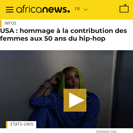
Passer
au
contenu
principal
INFOS
USA : hommage à la contribution des
femmes aux 50 ans du hip-hop
ETATS-UNIS
Rasheeda Frost
-