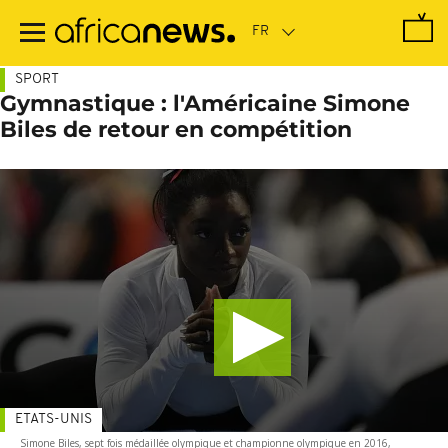
Passer
au
contenu
principal
SPORT
Gymnastique : l'Américaine Simone
Biles de retour en compétition
ETATS-UNIS
Simone Biles, sept fois médaillée olympique et championne olympique en 2016,