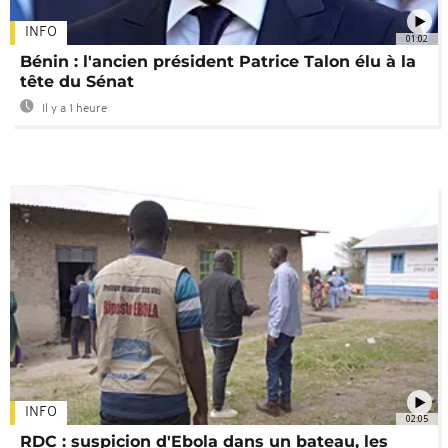
INFO
01:02
Bénin : l'ancien président Patrice Talon élu à la
tête du Sénat
Il y a 1 heure
INFO
02:05
RDC : suspicion d'Ebola dans un bateau, les