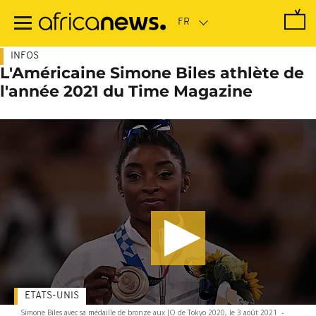
Passer
au
contenu
principal
INFOS
L'Américaine Simone Biles athlète de
l'année 2021 du Time Magazine
ETATS-UNIS
Simone Biles avec sa médaille de bronze aux JO de Tokyo 2020, le 3 août 2021
-