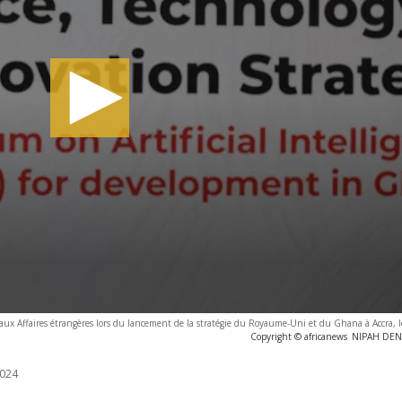
e aux Affaires étrangères lors du lancement de la stratégie du Royaume-Uni et du Ghana à Accra, l
Copyright © africanews
NIPAH DENN
024