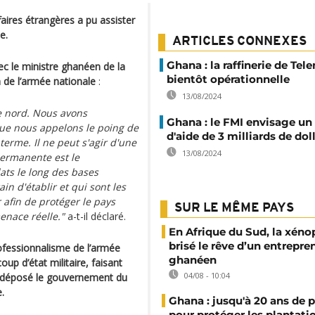
faires étrangères a pu assister
e.
ARTICLES CONNEXES
Ghana : la raffinerie de Tel
ec le ministre ghanéen de la
bientôt opérationnelle
n de l’armée nationale
:
13/08/2024
e nord. Nous avons
Ghana : le FMI envisage un
ue nous appelons le poing de
d'aide de 3 milliards de dol
erme. Il ne peut s'agir d'une
13/08/2024
permanente est le
ts le long des bases
n d'établir et qui sont les
afin de protéger le pays
SUR LE MÊME PAYS
menace réelle."
a-t-il déclaré.
En Afrique du Sud, la xéno
brisé le rêve d’un entrepre
ofessionnalisme de l’armée
ghanéen
up d’état militaire, faisant
04/08 - 10:04
 a déposé le gouvernement du
.
Ghana : jusqu'à 20 ans de 
pour protéger les plantati