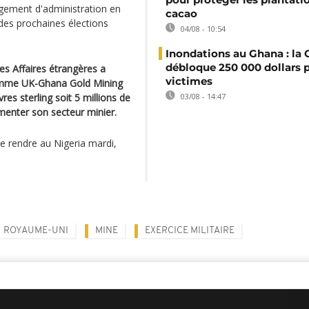
ngement d'administration en
cacao
des prochaines élections
04/08 - 10:54
Inondations au Ghana : l
débloque 250 000 dollars p
des Affaires étrangères a
victimes
ramme UK-Ghana Gold Mining
res sterling soit 5 millions de
03/08 - 14:47
lmenter son secteur minier.
e rendre au Nigeria mardi,
ROYAUME-UNI
MINE
EXERCICE MILITAIRE