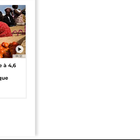
00:51
e à 4,6
que