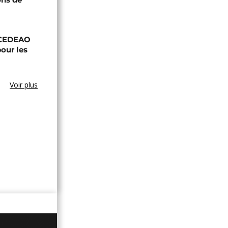
a CEDEAO
our les
Voir plus