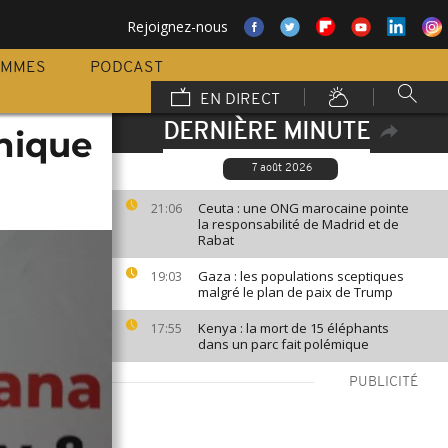
Rejoignez-nous
AMMES
PODCAST
EN DIRECT
DERNIÈRE MINUTE
nnique
7 août 2026
Ceuta : une ONG marocaine pointe
21:06
la responsabilité de Madrid et de
Rabat
Gaza : les populations sceptiques
19:03
malgré le plan de paix de Trump
Kenya : la mort de 15 éléphants
17:55
dans un parc fait polémique
PUBLICITÉ