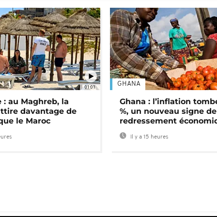
GHANA
01:01
 : au Maghreb, la
Ghana : l’inflation tomb
attire davantage de
%, un nouveau signe de
 que le Maroc
redressement économi
eures
Il y a 15 heures