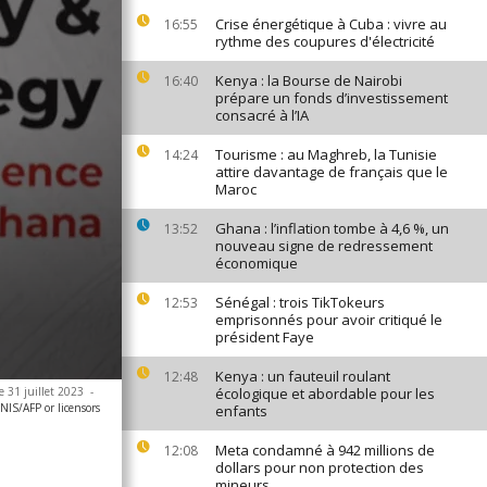
Crise énergétique à Cuba : vivre au
16:55
rythme des coupures d'électricité
Kenya : la Bourse de Nairobi
16:40
prépare un fonds d’investissement
consacré à l’IA
Tourisme : au Maghreb, la Tunisie
14:24
attire davantage de français que le
Maroc
Ghana : l’inflation tombe à 4,6 %, un
13:52
nouveau signe de redressement
économique
Sénégal : trois TikTokeurs
12:53
emprisonnés pour avoir critiqué le
président Faye
Kenya : un fauteuil roulant
12:48
e 31 juillet 2023
-
écologique et abordable pour les
IS/AFP or licensors
enfants
Meta condamné à 942 millions de
12:08
dollars pour non protection des
mineurs