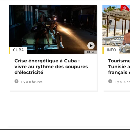
CUBA
INFO
01:54
Crise énergétique à Cuba :
Tourisme
vivre au rythme des coupures
Tunisie 
d'électricité
français
Il y a 11 heures
Il y a 14 h