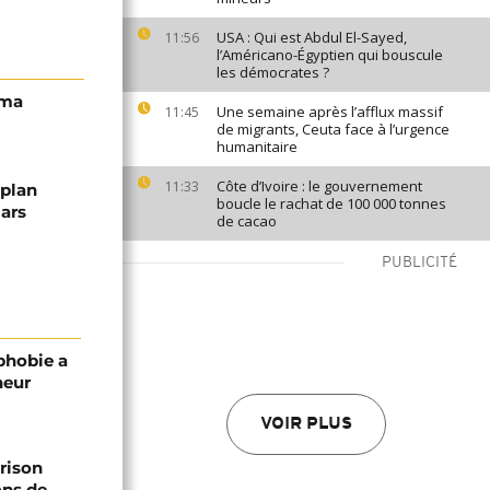
USA : Qui est Abdul El-Sayed,
11:56
l’Américano-Égyptien qui bouscule
les démocrates ?
ema
Une semaine après l’afflux massif
11:45
de migrants, Ceuta face à l’urgence
humanitaire
Côte d’Ivoire : le gouvernement
11:33
 plan
boucle le rachat de 100 000 tonnes
lars
de cacao
PUBLICITÉ
phobie a
neur
VOIR PLUS
prison
ons de