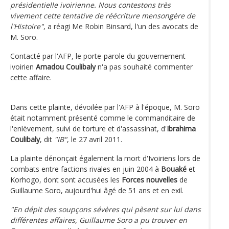
présidentielle ivoirienne. Nous contestons très
vivement cette tentative de réécriture mensongère de
l'Histoire"
, a réagi Me Robin Binsard, l'un des avocats de
M. Soro.
Contacté par l'AFP, le porte-parole du gouvernement
ivoirien
Amadou Coulibaly
n'a pas souhaité commenter
cette affaire.
Dans cette plainte, dévoilée par l'AFP à l'époque, M. Soro
était notamment présenté comme le commanditaire de
l'enlèvement, suivi de torture et d'assassinat, d'
Ibrahima
Coulibaly
, dit
"IB"
, le 27 avril 2011.
La plainte dénonçait également la mort d'Ivoiriens lors de
combats entre factions rivales en juin 2004 à
Bouaké
et
Korhogo, dont sont accusées les
Forces nouvelles
de
Guillaume Soro, aujourd'hui âgé de 51 ans et en exil.
"En dépit des soupçons sévères qui pèsent sur lui dans
différentes affaires, Guillaume Soro a pu trouver en