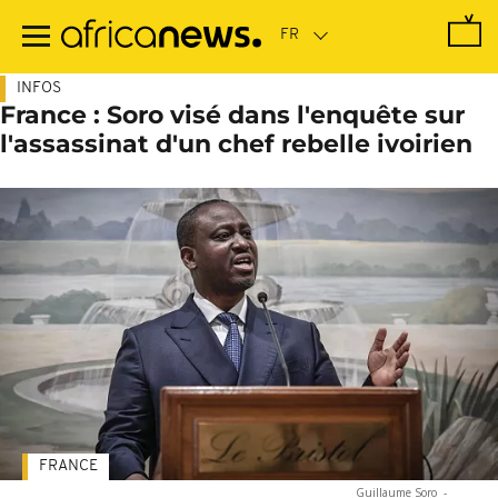
Passer
au
contenu
principal
INFOS
France : Soro visé dans l'enquête sur
l'assassinat d'un chef rebelle ivoirien
FRANCE
Guillaume Soro
-