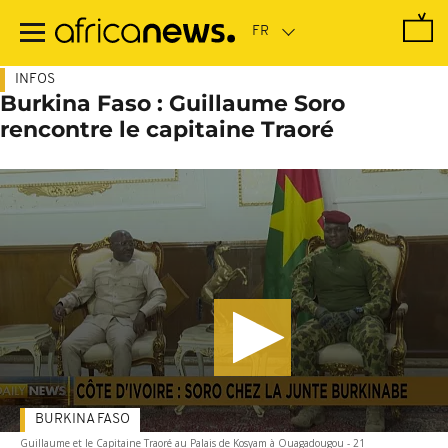
Passer
au
contenu
principal
INFOS
Burkina Faso : Guillaume Soro
rencontre le capitaine Traoré
BURKINA FASO
Guillaume et le Capitaine Traoré au Palais de Kosyam à Ouagadougou - 21