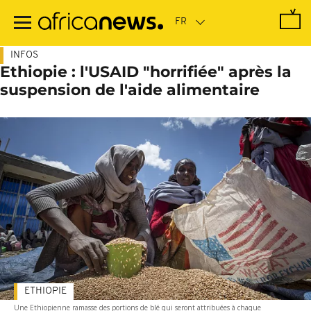
Passer
au
contenu
principal
INFOS
Ethiopie : l'USAID "horrifiée" après la
suspension de l'aide alimentaire
ETHIOPIE
Une Ethiopienne ramasse des portions de blé qui seront attribuées à chaque