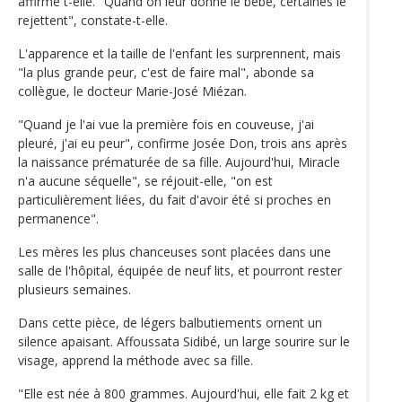
affirme t-elle. "Quand on leur donne le bébé, certaines le
rejettent", constate-t-elle.
L'apparence et la taille de l'enfant les surprennent, mais
"la plus grande peur, c'est de faire mal", abonde sa
collègue, le docteur Marie-José Miézan.
"Quand je l'ai vue la première fois en couveuse, j'ai
pleuré, j'ai eu peur", confirme Josée Don, trois ans après
la naissance prématurée de sa fille. Aujourd'hui, Miracle
n'a aucune séquelle", se réjouit-elle, "on est
particulièrement liées, du fait d'avoir été si proches en
permanence".
Les mères les plus chanceuses sont placées dans une
salle de l'hôpital, équipée de neuf lits, et pourront rester
plusieurs semaines.
Dans cette pièce, de légers balbutiements ornent un
silence apaisant. Affoussata Sidibé, un large sourire sur le
visage, apprend la méthode avec sa fille.
"Elle est née à 800 grammes. Aujourd'hui, elle fait 2 kg et