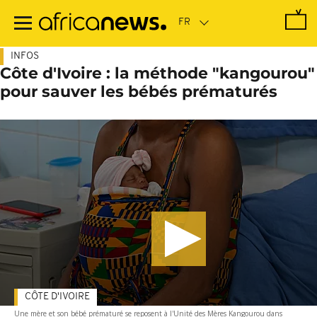
Passer
au
contenu
principal
INFOS
Côte d'Ivoire : la méthode "kangourou"
pour sauver les bébés prématurés
CÔTE D'IVOIRE
Une mère et son bébé prématuré se reposent à l'Unité des Mères Kangourou dans