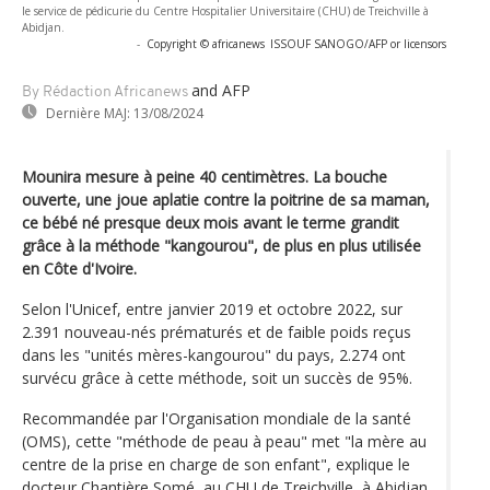
le service de pédicurie du Centre Hospitalier Universitaire (CHU) de Treichville à
Abidjan.
-
Copyright © africanews
ISSOUF SANOGO/AFP or licensors
and AFP
By Rédaction Africanews
Dernière MAJ:
13/08/2024
Mounira mesure à peine 40 centimètres. La bouche
ouverte, une joue aplatie contre la poitrine de sa maman,
ce bébé né presque deux mois avant le terme grandit
grâce à la méthode "kangourou", de plus en plus utilisée
en Côte d'Ivoire.
Selon l'Unicef, entre janvier 2019 et octobre 2022, sur
2.391 nouveau-nés prématurés et de faible poids reçus
dans les "unités mères-kangourou" du pays, 2.274 ont
survécu grâce à cette méthode, soit un succès de 95%.
Recommandée par l'Organisation mondiale de la santé
(OMS), cette "méthode de peau à peau" met "la mère au
centre de la prise en charge de son enfant", explique le
docteur Chantière Somé, au CHU de Treichville, à Abidjan.