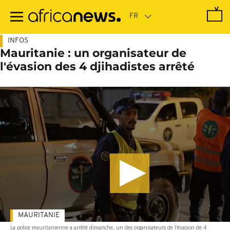
Passer
au
contenu
principal
INFOS
Mauritanie : un organisateur de
l'évasion des 4 djihadistes arrêté
MAURITANIE
La police mauritanienne a arrêté dimanche, un des organisateurs de l’évasion de 4