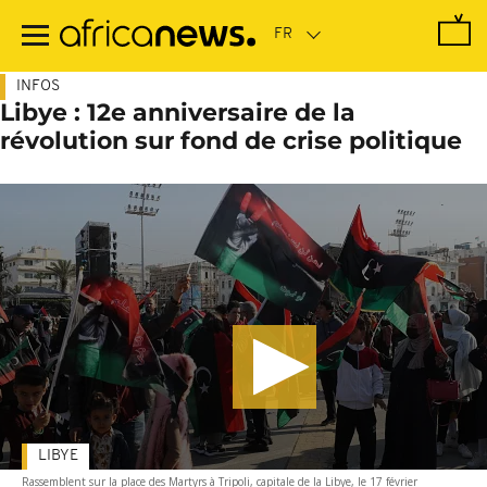
Passer
au
contenu
principal
INFOS
Libye : 12e anniversaire de la
révolution sur fond de crise politique
LIBYE
Rassemblent sur la place des Martyrs à Tripoli, capitale de la Libye, le 17 février