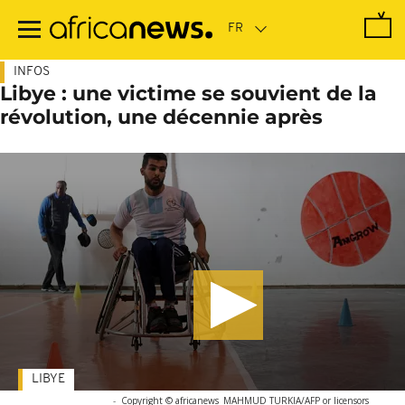
Passer
au
contenu
principal
INFOS
Libye : une victime se souvient de la
révolution, une décennie après
LIBYE
-
Copyright © africanews
MAHMUD TURKIA/AFP or licensors