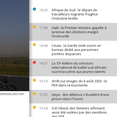
Afrique du Sud : le départ de
18:20
travailleurs migrants fragilise
l'industrie textile
Haïti : le Premier ministre appelle à
17:08
la tenue des élections malgré
l'insécurité
Ceuta : la Garde civile ouvre un
16:44
bureau dédié aux personnes
portées disparues
La 13ᵉ édition du concours
16:37
international de ballet sud-africain
ouvre la scène aux jeunes talents
Arrêt sur images du 6 août 2026 : la
15:54
FIFA dans la tourmente
IEMINSKI/2004 AFP
Libye : des détenus s'évadent d'une
15:52
prison dans l'Ouest
A El-Obeid, des femmes affirment
15:34
avoir été violées par des membres
des FSR