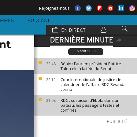
Rejoignez-nous
AMMES
PODCAST
EN DIRECT
DERNIÈRE MINUTE
nt
6 août 2026
Bénin : l'ancien président Patrice
22:48
Talon élu à la tête du Sénat
Cour Internationale de justice : le
22:12
calendrier de l'affaire RDC-Rwanda
connu
RDC : suspicion d'Ebola dans un
21:08
bateau, les passagers testés et
confinés
PUBLICITÉ