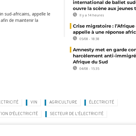
international de ballet sud
ouvre la scène aux jeunes 
n sud-africains, appelle le
Il y a 14 heures
afin de maintenir la
Crise migratoire : l’Afriqu
appelle à une réponse afri
05/08 - 18:38
Amnesty met en garde con
harcèlement anti-immigré
Afrique du Sud
04/08 - 15:35
ECTRICITÉ
VIN
AGRICULTURE
ÉLECTRICITÉ
ON D'ÉLECTRICITÉ
SECTEUR DE L'ÉLECTRICITÉ