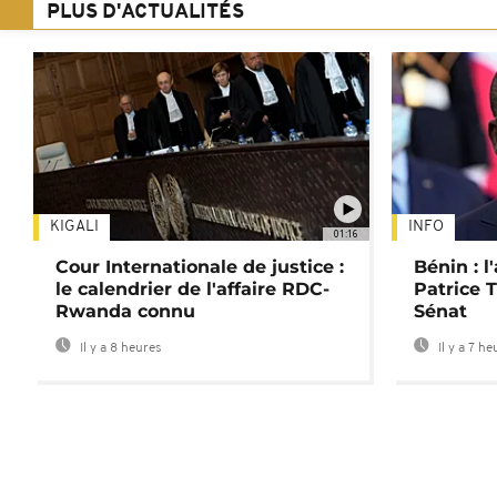
PLUS D'ACTUALITÉS
KIGALI
INFO
01:16
Cour Internationale de justice :
Bénin : l
le calendrier de l'affaire RDC-
Patrice T
Rwanda connu
Sénat
Il y a 8 heures
Il y a 7 he