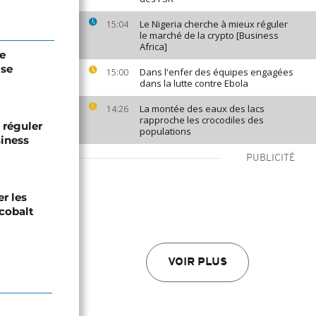
Le Nigeria cherche à mieux réguler
15:04
le marché de la crypto [Business
Africa]
de
ise
Dans l'enfer des équipes engagées
15:00
dans la lutte contre Ebola
La montée des eaux des lacs
14:26
rapproche les crocodiles des
 réguler
populations
siness
PUBLICITÉ
er les
 cobalt
VOIR PLUS