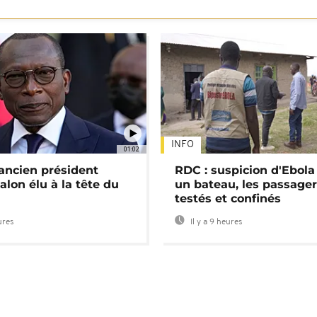
INFO
01:02
'ancien président
RDC : suspicion d'Ebola
alon élu à la tête du
un bateau, les passage
testés et confinés
ures
Il y a 9 heures