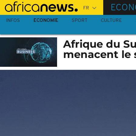
Passer
ECON
au
contenu
INFOS
ECONOMIE
SPORT
CULTURE
principal
Afrique du Su
menacent le s