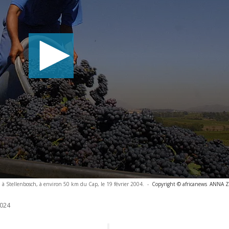
d à Stellenbosch, à environ 50 km du Cap, le 19 février 2004.
-
Copyright © africanews
ANNA Z
024