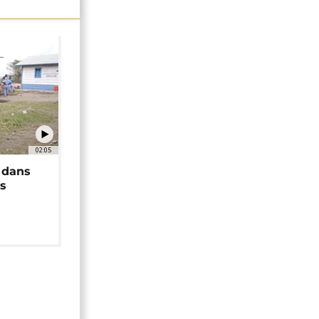
02:05
 dans
rs