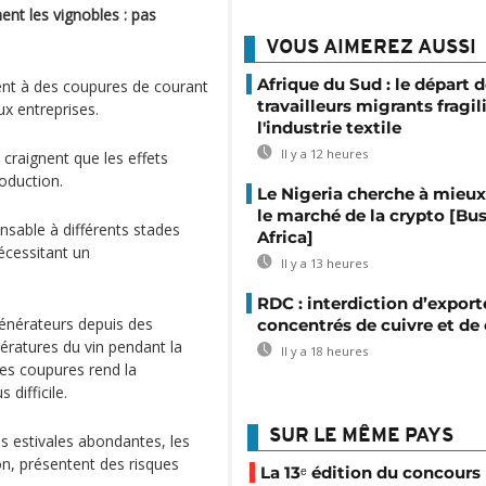
nt les vignobles : pas
VOUS AIMEREZ AUSSI
Afrique du Sud : le départ 
ent à des coupures de courant
travailleurs migrants fragil
ux entreprises.
l'industrie textile
Il y a 12 heures
 craignent que les effets
oduction.
Le Nigeria cherche à mieux
le marché de la crypto [Bu
pensable à différents stades
Africa]
écessitant un
Il y a 13 heures
RDC : interdiction d’export
énérateurs depuis des
concentrés de cuivre et de
ératures du vin pendant la
Il y a 18 heures
 des coupures rend la
difficile.
SUR LE MÊME PAYS
ies estivales abondantes, les
ion, présentent des risques
La 13ᵉ édition du concours