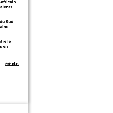
-africain
talents
e du Sud
caine
tre le
s en
Voir plus