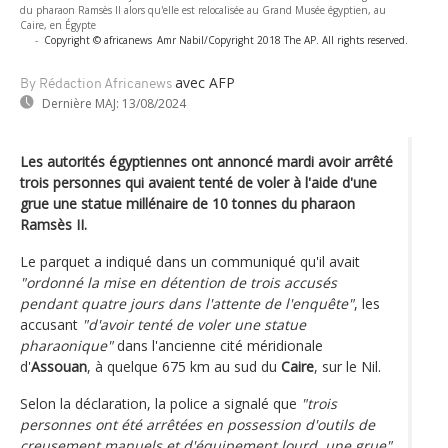
du pharaon Ramsès II alors qu'elle est relocalisée au Grand Musée égyptien, au
Caire, en Égypte
-
Copyright © africanews
Amr Nabil/Copyright 2018 The AP. All rights reserved.
avec AFP
By Rédaction Africanews
Dernière MAJ:
13/08/2024
Les autorités égyptiennes ont annoncé mardi avoir arrêté
trois personnes qui avaient tenté de voler à l'aide d'une
grue une statue millénaire de 10 tonnes du pharaon
Ramsès II.
Le parquet a indiqué dans un communiqué qu'il avait
"ordonné la mise en détention de trois accusés
pendant quatre jours dans l'attente de l'enquête"
, les
accusant
"d'avoir tenté de voler une statue
pharaonique"
dans l'ancienne cité méridionale
d'
Assouan
, à quelque 675 km au sud du
Caire
, sur le Nil.
Selon la déclaration, la police a signalé que
"trois
personnes ont été arrêtées en possession d'outils de
creusement manuels et d'équipement lourd, une grue"
,