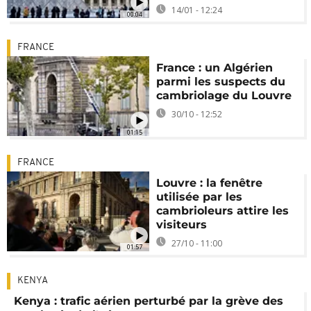
14/01 - 12:24
00:04
FRANCE
France : un Algérien
parmi les suspects du
cambriolage du Louvre
30/10 - 12:52
01:15
FRANCE
Louvre : la fenêtre
utilisée par les
cambrioleurs attire les
visiteurs
27/10 - 11:00
01:57
KENYA
Kenya : trafic aérien perturbé par la grève des