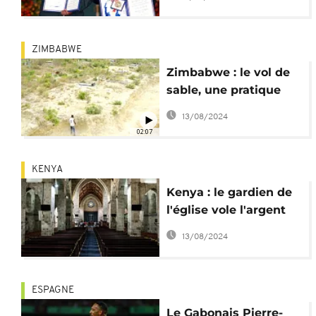
dérobée
ZIMBABWE
Zimbabwe : le vol de
sable, une pratique
qui se répand
13/08/2024
02:07
KENYA
Kenya : le gardien de
l'église vole l'argent
d'une importante
13/08/2024
collecte
ESPAGNE
Le Gabonais Pierre-