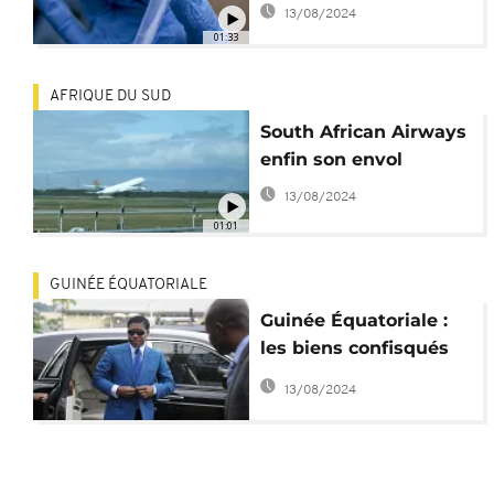
13/08/2024
01:33
AFRIQUE DU SUD
South African Airways r
enfin son envol
13/08/2024
01:01
GUINÉE ÉQUATORIALE
Guinée Équatoriale :
les biens confisqués
d'Obiang serviront
13/08/2024
contre la Covid-19