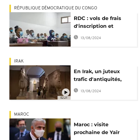
RÉPUBLIQUE DÉMOCRATIQUE DU CONGO
RDC : vols de frais
d'inscription et
usurpations
13/08/2024
d'identités pour les
examens
IRAK
En Irak, un juteux
trafic d'antiquités,
alimenté par la
13/08/2024
corruption et
02:21
l'insécurité
MAROC
Maroc : visite
prochaine de Yaïr