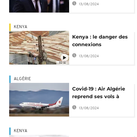
Lapid, chef de la
13/08/2024
diplomatie israélienne
KENYA
Kenya : le danger des
connexions
électriques illégales
13/08/2024
02:32
ALGÉRIE
Covid-19 : Air Algérie
reprend ses vols à
partir du 1er juin
13/08/2024
KENYA