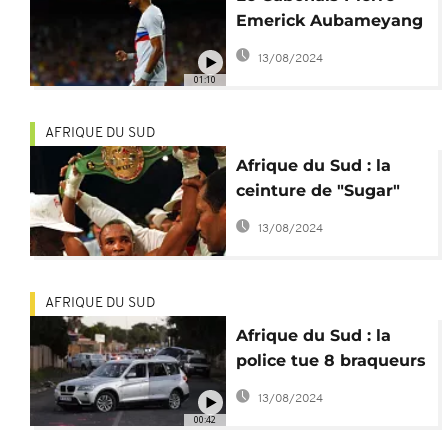
Emerick Aubameyang
victime d'un vol à
13/08/2024
main armée
01:10
AFRIQUE DU SUD
Afrique du Sud : la
ceinture de "Sugar"
Ray dérobée du
13/08/2024
musée Mandela
AFRIQUE DU SUD
Afrique du Sud : la
police tue 8 braqueurs
dans une fusillade
13/08/2024
00:42