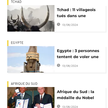
TCHAD
Tchad : 11 villageois
tués dans une
nouvelle razzia sur
13/08/2024
leur bétail
EGYPTE
Egypte : 3 personnes
tentent de voler une
statue du pharaon
13/08/2024
Ramsès II
AFRIQUE DU SUD
Afrique du Sud : la
médaille du Nobel
décerné à FW de Klerk
13/08/2024