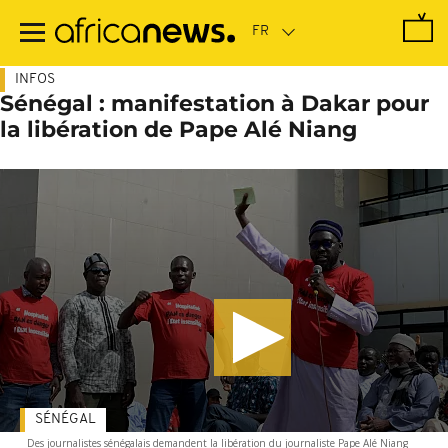
Passer
au
contenu
principal
INFOS
Sénégal : manifestation à Dakar pour
la libération de Pape Alé Niang
SÉNÉGAL
Des journalistes sénégalais demandent la libération du journaliste Pape Alé Niang