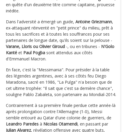
en quête d'un deuxième titre comme capitaine, prouesse
inédite.
Dans l'adversité a émergé un guide,
Antoine Griezmann
,
ex-attaquant réinventé en "petit prince" du milieu, prêt à
tous les sacrifices et à toutes les souffrances pour ses
partenaires de longue date, qu'ils soient sur la pelouse -
Varane, Lloris ou Olivier Giroud
-, ou en tribunes -
N'Golo
Kanté
et
Paul Pogba
sont attendus aux côtés
d'Emmanuel Macron.
En face, c'est la "Messimania". Pour présider à la table
des légendes argentines, avec à ses côtés feu Diego
Maradona, sacré en 1986, "La Pulga" n'a besoin que de
cet ultime trophée: "Il sait que c'est sa dernière chance",
souligne Pablo Zabaleta, son partenaire au Mondial-2014.
Contrairement à sa première finale perdue cette année-là
après prolongation contre l'Allemagne (1-0), Messi
semble entouré au Qatar d'une colonie de guerriers, de
Leandro Paredes
à
Nicolas Otamendi
, en passant par
Julian Alvarez
, révélation offensive avec quatre buts,