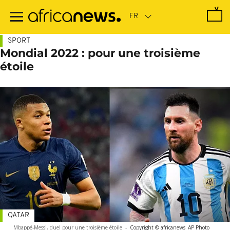
Passer
au
contenu
principal
SPORT
Mondial 2022 : pour une troisième
étoile
QATAR
Mbappé-Messi, duel pour une troisième étoile
-
Copyright © africanews
AP Photo