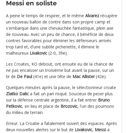
Messi en soliste
A peine le temps de respirer, et le même
Alvarez
récupère
un nouveau ballon de contre dans son propre camp et
s'embarque dans une chevauchée fantastique, plein axe
de nouveau. Avec un peu de chance, il bénéficie de deux
contres favorables pour éliminer les défenseurs arrivés
trop tard et, d'une subtile pichenette, il élimine le
malheureux
Livakovic
(2-0, 39e).
Les Croates, KO debout, ont ensuite eu de la chance de
ne pas encaisser un troisième but avant la pause, sur un
tir de
De Paul
(41e) et une tête de
Mac Allister
(42e).
Quelques minutes après la pause, le sélectionneur croate
Zlatko Dalic
a fait un pari risqué. Soucieux de peser plus
sur la défense centrale argentine, il a fait entrer
Bruno
Petkovic
, en lieu et place de
Brozovic
, l'un des poumons
du milieu de terrain.
Erreur. La Croatie a fatalement ouvert des espaces. Après
deux nouvelles alertes sur le but de
Livakovic
,
Messi
a