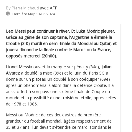
avec AFP
By Pierre Michaud
Dernière MAJ:
13/08/2024
Leo Messi peut continuer à rêver. Et Luka Modric pleurer.
Grâce au génie de son capitaine, l'Argentine a éliminé la
Croatie (3-0) mardi en demi-finale du Mondial au Qatar, et
jouera dimanche la finale contre le Maroc ou la France,
opposés mercredi (20h00).
Lionel Messi
a ouvert la marque sur pénalty (34e),
Julian
Alvarez
a doublé la mise (39e) et le lutin du Paris SG a
donné sur un plateau un doublé à son coéquipier (69e)
après un phénoménal slalom dans la défense croate. Il a
aussi offert à son pays une sixième finale de Coupe du
monde et la possibilité d'une troisième étoile, après celles
de 1978 et 1986.
Messi ou Modric : de ces deux astres de première
grandeur du football mondial, âgées respectivement de
35 et 37 ans, l'un devait s'éteindre ce mardi soir dans le