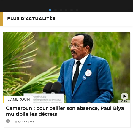
PLUS D'ACTUALITÉS
CAMEROUN
00:59
Cameroun : pour pallier son absence, Paul Biya
multiplie les décrets
Il y a 9 heures