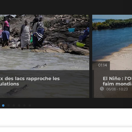
01:14
 des lacs rapproche les
El Niño : l
ulations
faim mondi
06/08 - 10:23