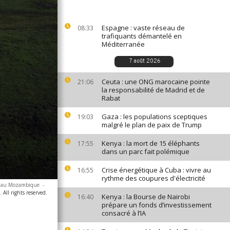
Espagne : vaste réseau de
08:33
trafiquants démantelé en
Méditerranée
7 août 2026
Ceuta : une ONG marocaine pointe
21:06
la responsabilité de Madrid et de
Rabat
Gaza : les populations sceptiques
19:03
malgré le plan de paix de Trump
Kenya : la mort de 15 éléphants
17:55
dans un parc fait polémique
Crise énergétique à Cuba : vivre au
16:55
rythme des coupures d'électricité
a, au Mozambique
-
All rights reserved.
Kenya : la Bourse de Nairobi
16:40
prépare un fonds d’investissement
consacré à l’IA