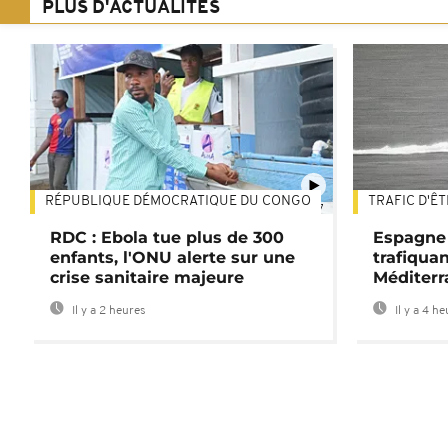
PLUS D'ACTUALITÉS
RÉPUBLIQUE DÉMOCRATIQUE DU CONGO
TRAFIC D'Ê
01:47
RDC : Ebola tue plus de 300
Espagne 
enfants, l'ONU alerte sur une
trafiqua
crise sanitaire majeure
Méditerr
Il y a 2 heures
Il y a 4 h