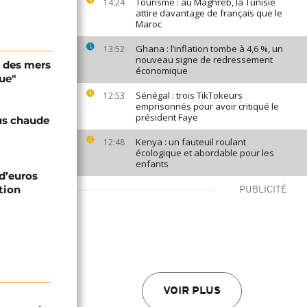
Tourisme : au Maghreb, la Tunisie
14:24
attire davantage de français que le
Maroc
Ghana : l’inflation tombe à 4,6 %, un
13:52
nouveau signe de redressement
u des mers
économique
que"
Sénégal : trois TikTokeurs
12:53
emprisonnés pour avoir critiqué le
président Faye
lus chaude
Kenya : un fauteuil roulant
12:48
écologique et abordable pour les
enfants
d’euros
tion
PUBLICITÉ
VOIR PLUS