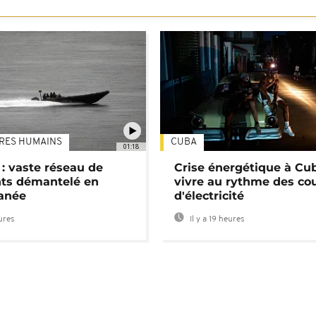
TRES HUMAINS
CUBA
01:18
: vaste réseau de
Crise énergétique à Cub
nts démantelé en
vivre au rythme des co
anée
d'électricité
eures
Il y a 19 heures