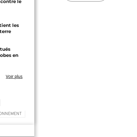
contre le
tient les
terre
tués
hobes en
Voir plus
RONNEMENT