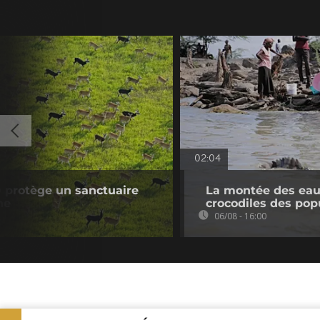
02:04
 protège un sanctuaire
La montée des eaux
ne
crocodiles des pop
06/08 - 16:00