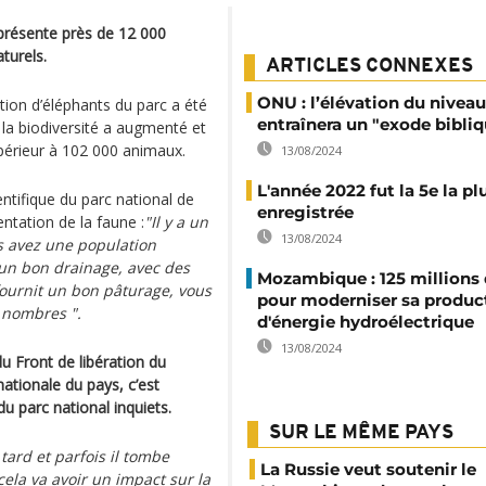
présente près de 12 000
turels.
ARTICLES CONNEXES
ONU : l’élévation du nivea
ation d’éléphants du parc a été
entraînera un "exode bibli
 la biodiversité a augmenté et
périeur à 102 000 animaux.
13/08/2024
L'année 2022 fut la 5e la p
tifique du parc national de
enregistrée
ntation de la faune :
"Il y a un
13/08/2024
us avez une population
 un bon drainage, avec des
Mozambique : 125 millions 
 fournit un bon pâturage, vous
pour moderniser sa produc
 nombres ".
d'énergie hydroélectrique
13/08/2024
u Front de libération du
tionale du pays, c’est
du parc national inquiets.
SUR LE MÊME PAYS
s tard et parfois il tombe
La Russie veut soutenir le
ela va avoir un impact sur la