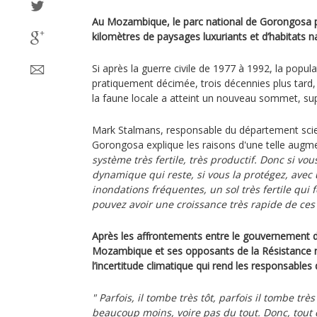
Au Mozambique, le parc national de Gorongosa 
kilomètres de paysages luxuriants et d’habitats na
Si après la guerre civile de 1977 à 1992, la popul
pratiquement décimée, trois décennies plus tard,
la faune locale a atteint un nouveau sommet, su
Mark Stalmans, responsable du département scien
Gorongosa explique les raisons d'une telle augme
système très fertile, très productif. Donc si vo
dynamique qui reste, si vous la protégez, avec
inondations fréquentes, un sol très fertile qui
pouvez avoir une croissance très rapide de ces
Après les affrontements entre le gouvernement d
Mozambique et ses opposants de la Résistance na
l’incertitude climatique qui rend les responsables 
" Parfois, il tombe très tôt, parfois il tombe trè
beaucoup moins, voire pas du tout. Donc, tout c