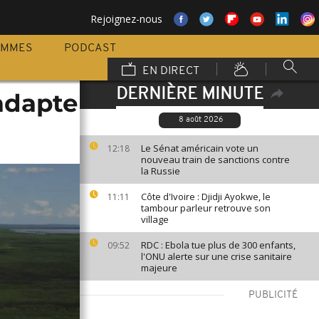
Rejoignez-nous
AMMES
PODCAST
EN DIRECT
DERNIÈRE MINUTE
adapte
8 août 2026
Le Sénat américain vote un
12:18
nouveau train de sanctions contre
la Russie
Côte d'Ivoire : Djidji Ayokwe, le
11:11
tambour parleur retrouve son
village
RDC : Ebola tue plus de 300 enfants,
09:52
l'ONU alerte sur une crise sanitaire
majeure
PUBLICITÉ