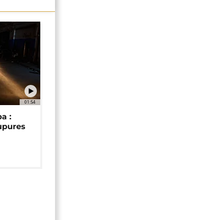
01:54
a :
upures