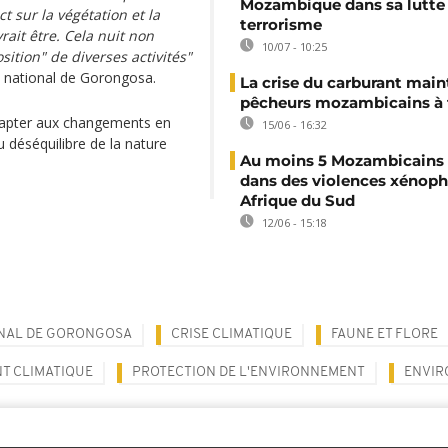
Mozambique dans sa lutte 
 sur la végétation et la
terrorisme
rait être. Cela nuit non
10/07 - 10:25
ition" de diverses activités"
c national de Gorongosa.
La crise du carburant main
pêcheurs mozambicains à 
dapter aux changements en
15/06 - 16:32
 déséquilibre de la nature
Au moins 5 Mozambicains 
.
dans des violences xénop
Afrique du Sud
12/06 - 15:18
ONAL DE GORONGOSA
CRISE CLIMATIQUE
FAUNE ET FLORE
T CLIMATIQUE
PROTECTION DE L'ENVIRONNEMENT
ENVI