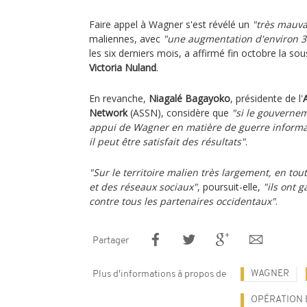
Faire appel à Wagner s'est révélé un
"très mauva
maliennes, avec
"une augmentation d'environ 30
les six derniers mois, a affirmé fin octobre la so
Victoria Nuland
.
En revanche,
Niagalé Bagayoko
, présidente de l'
Network
(ASSN), considère que
"si le gouverne
appui de Wagner en matière de guerre informat
il peut être satisfait des résultats"
.
"Sur le territoire malien très largement, en tou
et des réseaux sociaux"
, poursuit-elle,
"ils ont g
contre tous les partenaires occidentaux"
.
Partager
WAGNER
Plus d'informations à propos de
OPÉRATION