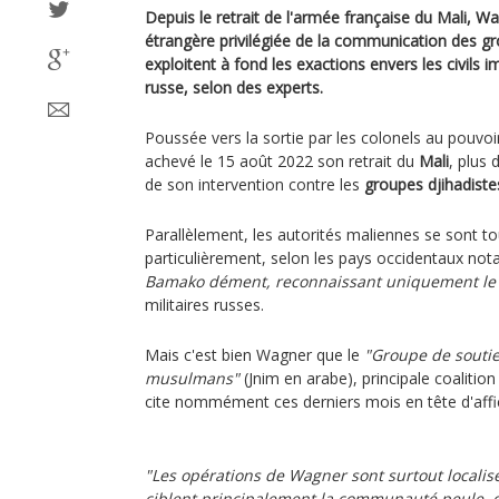
Depuis le retrait de l'armée française du Mali, Wa
étrangère privilégiée de la communication des gr
exploitent à fond les exactions envers les civils 
russe, selon des experts.
Poussée vers la sortie par les colonels au pouvoi
achevé le 15 août 2022 son retrait du
Mali
, plus
de son intervention contre les
groupes djihadiste
Parallèlement, les autorités maliennes se sont t
particulièrement, selon les pays occidentaux n
Bamako dément, reconnaissant uniquement le 
militaires russes.
Mais c'est bien Wagner que le
"Groupe de soutien
musulmans"
(Jnim en arabe), principale coalition 
cite nommément ces derniers mois en tête d'af
"Les opérations de Wagner sont surtout localis
ciblent principalement la communauté peule, d