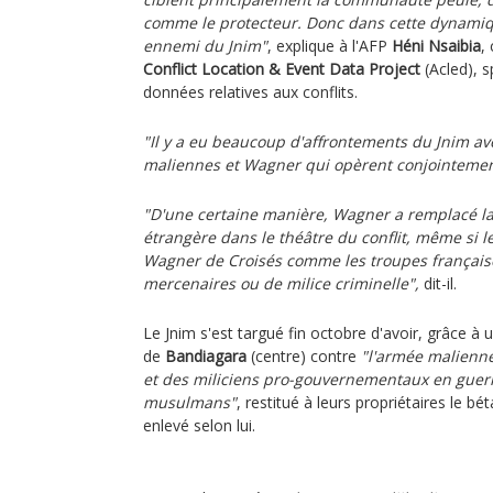
comme le protecteur. Donc dans cette dynami
ennemi du Jnim"
, explique à l'AFP
Héni Nsaibia
,
Conflict Location & Event Data Project
(Acled), s
données relatives aux conflits.
"Il y a eu beaucoup d'affrontements du Jnim av
maliennes et Wagner qui opèrent conjointeme
"D'une certaine manière, Wagner a remplacé l
étrangère dans le théâtre du conflit, même si le
Wagner de Croisés comme les troupes française
mercenaires ou de milice criminelle",
dit-il.
Le Jnim s'est targué fin octobre d'avoir, grâce à
de
Bandiagara
(centre) contre
"l'armée malienn
et des miliciens pro-gouvernementaux en guerr
musulmans"
, restitué à leurs propriétaires le bét
enlevé selon lui.