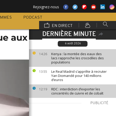
Rejoignez-nous
AMMES
PODCAST
EN DIRECT
DERNIÈRE MINUTE
ue aux
6 août 2026
Kenya : la montée des eaux des
14:26
lacs rapproche les crocodiles des
populations
Le Real Madrid s’apprête à recruter
13:55
Yan Diomandé pour 140 millions
d’euros
RDC : interdiction d’exporter les
12:19
concentrés de cuivre et de cobalt
PUBLICITÉ