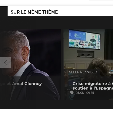
SUR LE MÊME THÈME
ALLER À LA VIDEO
rge et Amal Clonney
Crise migratoire à 
soutien à l’Espagn
05/08 - 09:35