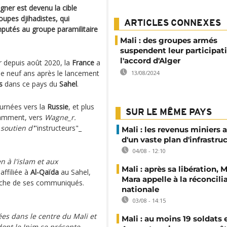
gner est devenu la cible
oupes djihadistes, qui
ARTICLES CONNEXES
imputés au groupe paramilitaire
Mali : des groupes armés
suspendent leur participat
l'accord d'Alger
r depuis août 2020, la
France
a
 de neuf ans après le lancement
13/08/2024
s
dans ce pays du
Sahel
.
ournées vers la
Russie
, et plus
SUR LE MÊME PAYS
otamment, vers
Wagne_r.
soutien d'
"instructeurs"_
Mali : les revenus miniers 
d'un vaste plan d'infrastru
04/08 - 12:10
 à l'islam et aux
Mali : après sa libération,
affiliée à
Al-Qaïda
au Sahel,
Mara appelle à la réconcili
fiche de ses communiqués.
nationale
03/08 - 14:15
ées dans le centre du Mali et
Mali : au moins 19 soldats 
ont le Jnim se présente