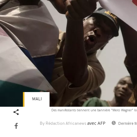
MALI
Des manifestants tiennent une bannière "Merci Wagner" lor
avec AFP
Dernière M
By Rédaction Africanews