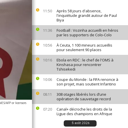
Après 58 jours d'absence,
11:50
l'inquiétude grandit autour de Paul
Biya
Football : Vozinha accueilli en héros
11:36
par les supporters de Colo-Colo
À Ceuta, 1 100 mineurs accueillis
10:56
pour seulement 90 places
Ebola en RDC : le chef de l'OMS à
10:16
Kinshasa pour rencontrer
Tshisekedi
Coupe du Monde : la FIFA renonce à
10:06
son projet, mais soutient Infantino
308 otages libérés lors d’une
08:11
opération de sauvetage record
S/AFP or licensors
Canal+ décroche les droits de la
07:20
Ligue des champions en Afrique
5 août 2026