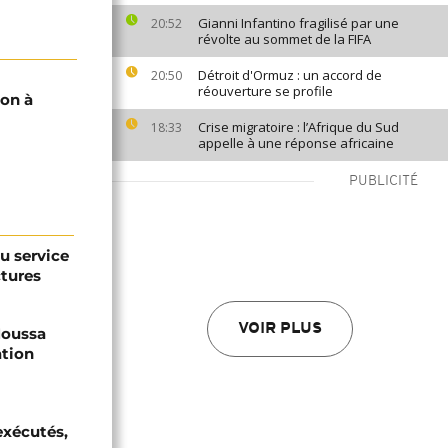
Gianni Infantino fragilisé par une
20:52
révolte au sommet de la FIFA
Détroit d'Ormuz : un accord de
20:50
réouverture se profile
ion à
Crise migratoire : l’Afrique du Sud
18:33
appelle à une réponse africaine
PUBLICITÉ
au service
ctures
VOIR PLUS
 Moussa
ation
exécutés,