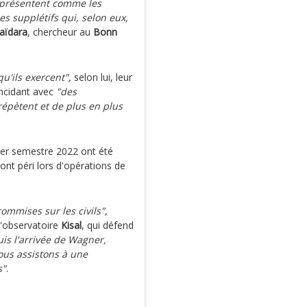
e présentent comme les
s supplétifs qui, selon eux,
aïdara
, chercheur au
Bonn
qu'ils exercent",
selon lui, leur
ïncidant avec
"des
 répètent et de plus en plus
mier semestre 2022 ont été
ont péri lors d'opérations de
ommises sur les civils"
,
 l'observatoire
Kisal
, qui défend
is l'arrivée de Wagner,
ous assistons à une
s"
.