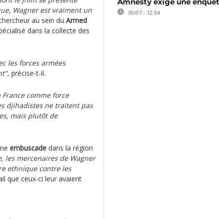
Amnesty exige une enquê
que, Wagner est vraiment un
30/07 - 12:34
 chercheur au sein du
Armed
pécialisé dans la collecte des
ec les forces armées
nt"
, précise-t-il.
a France comme force
s djihadistes ne traitent pas
s, mais plutôt de
 une
embuscade
dans la région
e, les mercenaires de Wagner
e ethnique contre les
ail que ceux-ci leur avaient