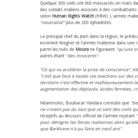
Quelque 300 civils ont été massacrés en mars dan
des soldats maliens associés à des combattants 
selon
Human Rights Watch
(HRW). L'armée malie
"neutralisé"
plus de 200 djihadistes.
Le principal chef du Jnim dans la région, le prédi
incriminé Wagner et l'armée malienne dans une ra
parmi les tués de
Moura
ne figuraient
"qu'une tr
autres étant
"des innocents"
.
"Ce qui va accélérer la prise de conscience"
, e
"c'est que face à toutes ces exactions sur des 
territoire n'est effective et malheureusement la
augmentation des déplacés, écoles fermées, cri
Néanmoins, Boubacar Haïdara constate que
"be
ne croient pas du tout que ce sont des civils qu
réceptifs au discours officiel de l'armée rejetant
pour dénigrer les forces maliennes alors qu'elle
que Barkhane n'a pu faire en neuf ans"
.