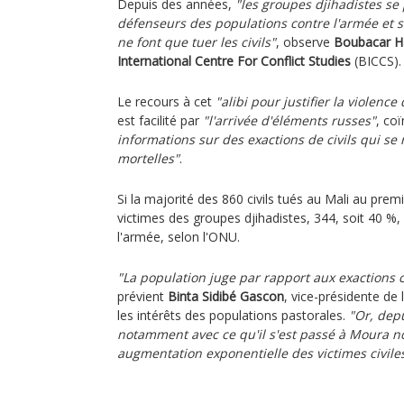
Depuis des années,
"les groupes djihadistes s
défenseurs des populations contre l'armée et se
ne font que tuer les civils"
, observe
Boubacar H
International Centre For Conflict Studies
(BICCS).
Le recours à cet
"alibi pour justifier la violence 
est facilité par
"l'arrivée d'éléments russes"
, co
informations sur des exactions de civils qui se
mortelles"
.
Si la majorité des 860 civils tués au Mali au pre
victimes des groupes djihadistes, 344, soit 40 %, 
l'armée, selon l'ONU.
"La population juge par rapport aux exactions c
prévient
Binta Sidibé Gascon
, vice-présidente de
les intérêts des populations pastorales.
"Or, depu
notamment avec ce qu'il s'est passé à Moura n
augmentation exponentielle des victimes civile