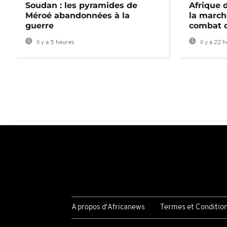
Soudan : les pyramides de
Afrique 
Méroé abandonnées à la
la march
guerre
combat 
Il y a 5 heures
Il y a 22 
A propos d'Africanews
Termes et Conditio