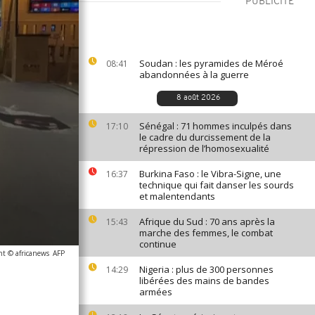
PUBLICITÉ
Soudan : les pyramides de Méroé
08:41
abandonnées à la guerre
8 août 2026
Sénégal : 71 hommes inculpés dans
17:10
le cadre du durcissement de la
répression de l’homosexualité
Burkina Faso : le Vibra-Signe, une
16:37
technique qui fait danser les sourds
et malentendants
Afrique du Sud : 70 ans après la
15:43
marche des femmes, le combat
continue
ht © africanews
AFP
Nigeria : plus de 300 personnes
14:29
libérées des mains de bandes
armées