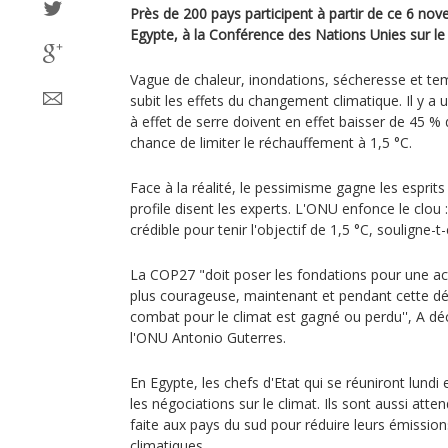
Près de 200 pays participent à partir de ce 6 no
Egypte, à la Conférence des Nations Unies sur le
Vague de chaleur, inondations, sécheresse et te
subit les effets du changement climatique. Il y a 
à effet de serre doivent en effet baisser de 45 % 
chance de limiter le réchauffement à 1,5 °C.
Face à la réalité, le pessimisme gagne les esprits
profile disent les experts. L'ONU enfonce le clou :
crédible pour tenir l'objectif de 1,5 °C, souligne-t-e
La COP27 "doit poser les fondations pour une act
plus courageuse, maintenant et pendant cette déc
combat pour le climat est gagné ou perdu'', A déc
l'ONU Antonio Guterres.
En Egypte, les chefs d'Etat qui se réuniront lund
les négociations sur le climat. Ils sont aussi att
faite aux pays du sud pour réduire leurs émissio
climatiques.