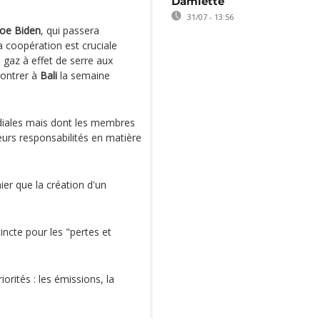
Damiette
31/07 - 13:56
Joe Biden
, qui passera
 coopération est cruciale
gaz à effet de serre aux
contrer à
Bali
la semaine
iales mais dont les membres
eurs responsabilités en matière
er que la création d'un
incte pour les "pertes et
rités : les émissions, la