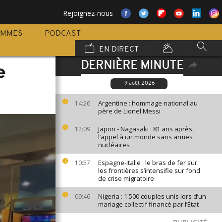
Rejoignez-nous
AMMES
PODCAST
EN DIRECT
DERNIÈRE MINUTE
e
9 août 2026
Argentine : hommage national au
14:26
père de Lionel Messi
Japon - Nagasaki : 81 ans après,
12:09
l’appel à un monde sans armes
nucléaires
Espagne-Italie : le bras de fer sur
10:57
les frontières s’intensifie sur fond
de crise migratoire
Nigeria : 1 500 couples unis lors d’un
09:46
mariage collectif financé par l’État