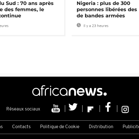
du Sud : 70 ans après
Nigeria : plus de 300
e des femmes, le
personnes libérées des
continue
de bandes armées
heures
Il y a 23 heures
Réseaux sociaux
ns
Contacts
Politique de Cookie
Distribution
Publicit