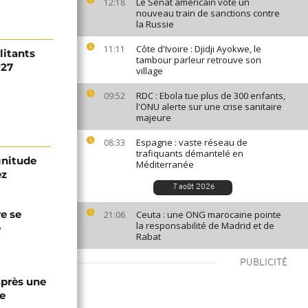
Le Sénat américain vote un
12:18
nouveau train de sanctions contre
la Russie
Côte d'Ivoire : Djidji Ayokwe, le
11:11
litants
tambour parleur retrouve son
P27
village
RDC : Ebola tue plus de 300 enfants,
09:52
l'ONU alerte sur une crise sanitaire
majeure
Espagne : vaste réseau de
08:33
trafiquants démantelé en
gnitude
Méditerranée
ez
7 août 2026
re se
Ceuta : une ONG marocaine pointe
21:06
la responsabilité de Madrid et de
e
Rabat
PUBLICITÉ
après une
e