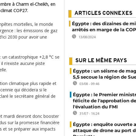
vembre à Charm el-Cheikh, en
 climat COP27.
ARTICLES CONNEXES
Égypte : des dizaines de mi
mpêtes mortelles, le monde
arrêtés en marge de la CO
urgence : les émissions de gaz
d'ici 2030 pour avoir une
13/08/2024
 : un catastrophique +2,8 °C se
SUR LE MÊME PAYS
 il n’existe aucune piste
lle.
Égypte : un séisme de ma
5,5 secoue la région de Su
ion climatique plus rapide et
03/08 - 09:46
ennie qui décidera si le
Égypte : le Premier minist
laré le secrétaire général de
félicite de l'approbation d
l'évaluation du FMI
31/07 - 16:24
i et mardi devront donc booster
endus sur la promesse financière
Égypte : enquête ouverte 
ns et se préparer aux impacts
attaque de drone au port d