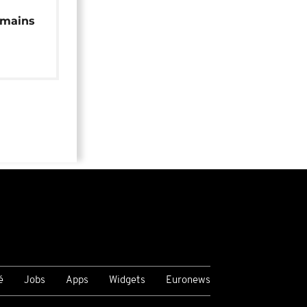
 mains
é
Jobs
Apps
Widgets
Euronews