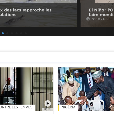
 des lacs rapproche les
El Niño : l
ulations
faim mondi
06/08 - 10:23
ONTRE LES FEMMES
NIGÉRIA
02:30