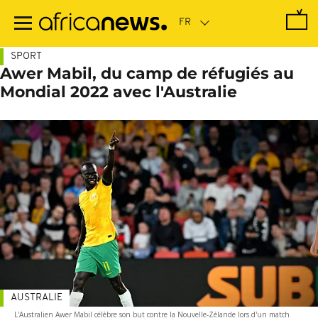
Passer
au
contenu
principal
SPORT
Awer Mabil, du camp de réfugiés au
Mondial 2022 avec l'Australie
AUSTRALIE
L'Australien Awer Mabil célèbre son but contre la Nouvelle-Zélande lors d'un match