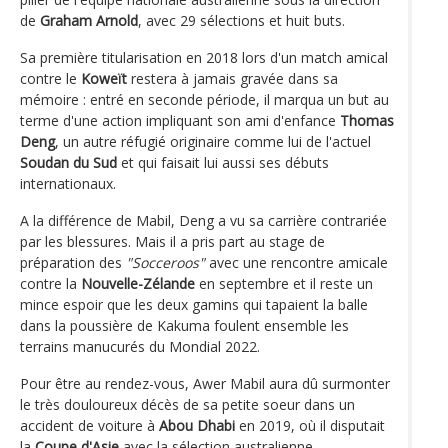
de
Graham Arnold
, avec 29 sélections et huit buts.
Sa première titularisation en 2018 lors d'un match amical
contre le
Koweït
restera à jamais gravée dans sa
mémoire : entré en seconde période, il marqua un but au
terme d'une action impliquant son ami d'enfance
Thomas
Deng
, un autre réfugié originaire comme lui de l'actuel
Soudan du Sud
et qui faisait lui aussi ses débuts
internationaux.
A la différence de Mabil, Deng a vu sa carrière contrariée
par les blessures. Mais il a pris part au stage de
préparation des
"Socceroos"
avec une rencontre amicale
contre la
Nouvelle-Zélande
en septembre et il reste un
mince espoir que les deux gamins qui tapaient la balle
dans la poussière de Kakuma foulent ensemble les
terrains manucurés du Mondial 2022.
Pour être au rendez-vous, Awer Mabil aura dû surmonter
le très douloureux décès de sa petite soeur dans un
accident de voiture à
Abou Dhabi
en 2019, où il disputait
la
Coupe d'Asie
avec la sélection australienne.