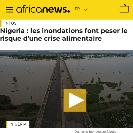
Passer
au
contenu
principal
INFOS
Nigeria : les inondations font peser le
risque d'une crise alimentaire
NIGÉRIA
Des terres inondées au Nigeria
-