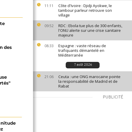
Côte d'Ivoire : Djidji Ayokwe, le
11:11
tambour parleur retrouve son
village
pte
RDC : Ebola tue plus de 300 enfants,
09:52
l'ONU alerte sur une crise sanitaire
majeure
Espagne : vaste réseau de
08:33
on des
trafiquants démantelé en
Méditerranée
7 août 2026
Ceuta : une ONG marocaine pointe
use
21:06
la responsabilité de Madrid et de
rtés"
Rabat
PUBLICITÉ
gnitude
ez