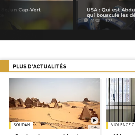
 8e, un Cap-Vert
USA : Qui est Abdu
te
qui bouscule les d
07/08 - 13:28
PLUS D'ACTUALITÉS
SOUDAN
VIOLENCE C
01:47