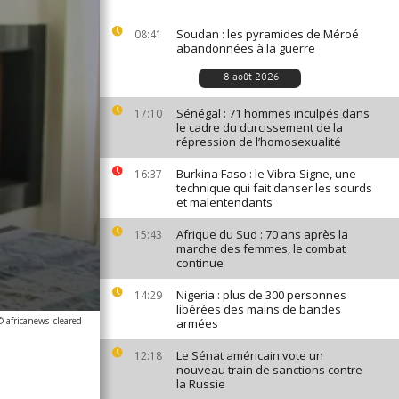
Soudan : les pyramides de Méroé
08:41
abandonnées à la guerre
8 août 2026
Sénégal : 71 hommes inculpés dans
17:10
le cadre du durcissement de la
répression de l’homosexualité
Burkina Faso : le Vibra-Signe, une
16:37
technique qui fait danser les sourds
et malentendants
Afrique du Sud : 70 ans après la
15:43
marche des femmes, le combat
continue
Nigeria : plus de 300 personnes
14:29
libérées des mains de bandes
© africanews
cleared
armées
Le Sénat américain vote un
12:18
nouveau train de sanctions contre
la Russie