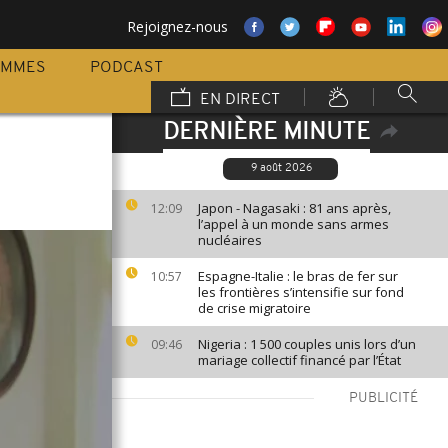
Rejoignez-nous
AMMES
PODCAST
EN DIRECT
DERNIÈRE MINUTE
9 août 2026
Japon - Nagasaki : 81 ans après,
12:09
l’appel à un monde sans armes
nucléaires
Espagne-Italie : le bras de fer sur
10:57
les frontières s’intensifie sur fond
de crise migratoire
Nigeria : 1 500 couples unis lors d’un
09:46
mariage collectif financé par l’État
PUBLICITÉ