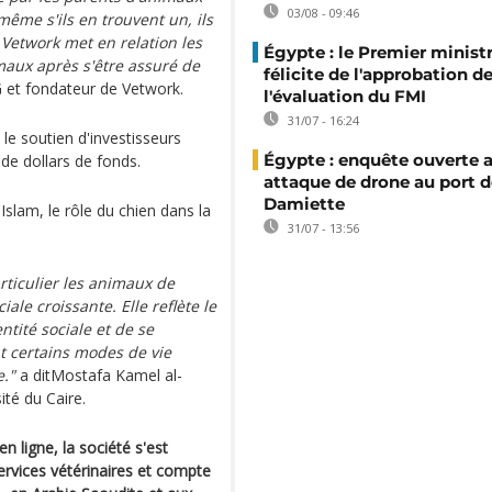
03/08 - 09:46
même s'ils en trouvent un, ils
Vetwork met en relation les
Égypte : le Premier minist
maux après s'être assuré de
félicite de l'approbation d
et fondateur de Vetwork.
l'évaluation du FMI
31/07 - 16:24
le soutien d'investisseurs
Égypte : enquête ouverte 
 de dollars de fonds.
attaque de drone au port d
Damiette
slam, le rôle du chien dans la
31/07 - 13:56
ticulier les animaux de
ale croissante. Elle reflète le
ntité sociale et de se
t certains modes de vie
e."
a ditMostafa Kamel al-
ité du Caire.
n ligne, la société s'est
ervices vétérinaires et compte