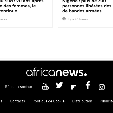
du Sud : 70 ans après
Nigeria : plus de 300
e des femmes, le
personnes libérées des
continue
de bandes armées
heures
Il y a 23 heures
Réseaux sociaux
ns
Contacts
Politique de Cookie
Distribution
Publicit