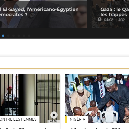
l El-Sayed, l’Américano-Égyptien
Gaza : le Q
émocrates ?
les frappes 
04/08 - 14:32
ONTRE LES FEMMES
NIGÉRIA
02:30