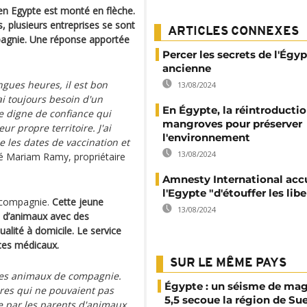
 en Egypte est monté en flèche.
, plusieurs entreprises se sont
ARTICLES CONNEXES
pagnie. Une réponse apportée
Percer les secrets de l'Égy
ancienne
gues heures, il est bon
13/08/2024
ai toujours besoin d'un
En Égypte, la réintroducti
e digne de confiance qui
mangroves pour préserver
r propre territoire. J'ai
l'environnement
 les dates de vaccination et
13/08/2024
é Mariam Ramy, propriétaire
Amnesty International acc
l'Egypte "d'étouffer les libe
 compagnie.
Cette jeune
13/08/2024
s d’animaux avec des
ualité à domicile. Le service
ces médicaux.
SUR LE MÊME PAYS
 des animaux de compagnie.
Égypte : un séisme de ma
aires qui ne pouvaient pas
5,5 secoue la région de Su
ie par les parents d'animaux