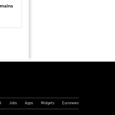
 mains
é
Jobs
Apps
Widgets
Euronews