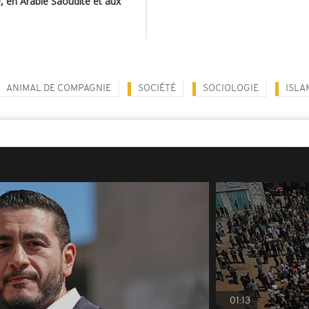
 en Arabie Saoudite et aux
ANIMAL DE COMPAGNIE
SOCIÉTÉ
SOCIOLOGIE
ISLA
01:13