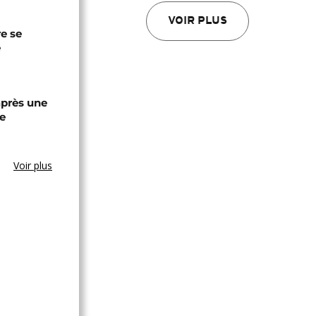
VOIR PLUS
re se
e
après une
e
Voir plus