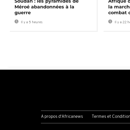
Soudan : les pyramides de
Afrique 
Méroé abandonnées à la
la march
guerre
combat 
Il y a 5 heures
Il y a 22 
A propos d'Africanews
Termes et Conditio