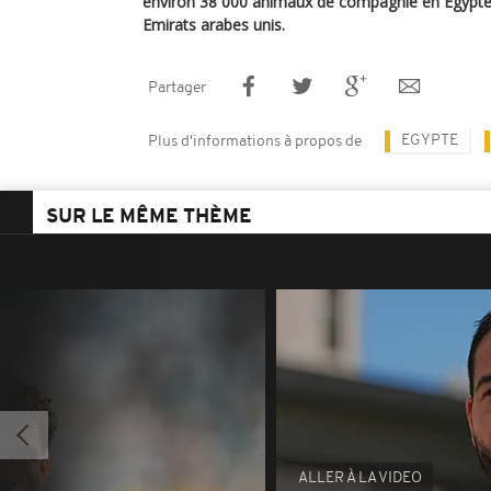
environ 38 000 animaux de compagnie en Egypte,
Emirats arabes unis.
Partager
EGYPTE
Plus d'informations à propos de
SUR LE MÊME THÈME
ALLER À LA VIDEO