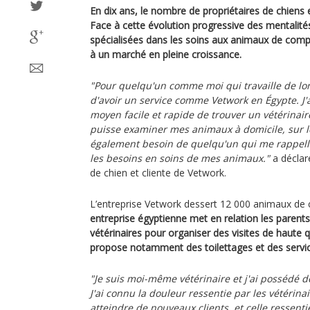
En dix ans, le nombre de propriétaires de chiens
Face à cette évolution progressive des mentalités
spécialisées dans les soins aux animaux de com
à un marché en pleine croissance.
"Pour quelqu'un comme moi qui travaille de lon
d'avoir un service comme Vetwork en Égypte. J'
moyen facile et rapide de trouver un vétérinair
puisse examiner mes animaux à domicile, sur leu
également besoin de quelqu'un qui me rappelle
les besoins en soins de mes animaux."
a déclar
de chien et cliente de Vetwork.
L’entreprise Vetwork dessert 12 000 animaux de
entreprise égyptienne met en relation les parent
vétérinaires pour organiser des visites de haute q
propose notamment des toilettages et des servi
"Je suis moi-même vétérinaire et j'ai possédé
J'ai connu la douleur ressentie par les vétérin
atteindre de nouveaux clients, et celle ressent