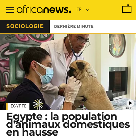
Passer
au
contenu
principal
SOCIOLOGIE
DERNIÈRE MINUTE
EGYPTE
02:21
Egypte : la population
d'animaux domestiques
en hausse