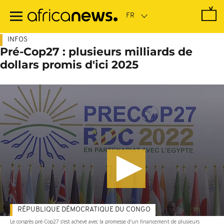
Passer
au
contenu
principal
INFOS
Pré-Cop27 : plusieurs milliards de
dollars promis d'ici 2025
RÉPUBLIQUE DÉMOCRATIQUE DU CONGO
Le congrès pré-Cop27 s’est achevé avec la promesse d’un financement de plusieurs