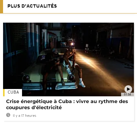
PLUS D'ACTUALITÉS
CUBA
01:54
Crise énergétique à Cuba : vivre au rythme des
coupures d'électricité
Il y a 17 heures