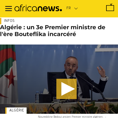
Passer
au
contenu
principal
INFOS
Algérie : un 3e Premier ministre de
l'ère Bouteflika incarcéré
ALGÉRIE
Noureddine Bedoui ancien Premier ministre algérien.
-