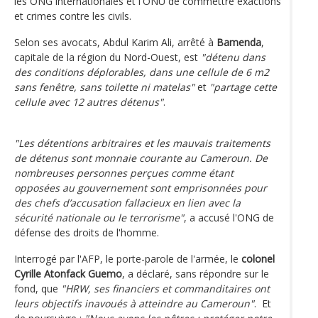
les ONG internationales et l'ONU de commettre exactions
et crimes contre les civils.
Selon ses avocats, Abdul Karim Ali, arrêté à
Bamenda
,
capitale de la région du Nord-Ouest, est
"détenu dans
des conditions déplorables, dans une cellule de 6 m2
sans fenêtre, sans toilette ni matelas"
et
"partage cette
cellule avec 12 autres détenus"
.
"Les détentions arbitraires et les mauvais traitements
de détenus sont monnaie courante au Cameroun. De
nombreuses personnes perçues comme étant
opposées au gouvernement sont emprisonnées pour
des chefs d’accusation fallacieux en lien avec la
sécurité nationale ou le terrorisme"
, a accusé l'ONG de
défense des droits de l'homme.
Interrogé par l'AFP, le porte-parole de l'armée, le
colonel
Cyrille Atonfack Guemo
, a déclaré, sans répondre sur le
fond, que
"HRW, ses financiers et commanditaires ont
leurs objectifs inavoués à atteindre au Cameroun"
. Et