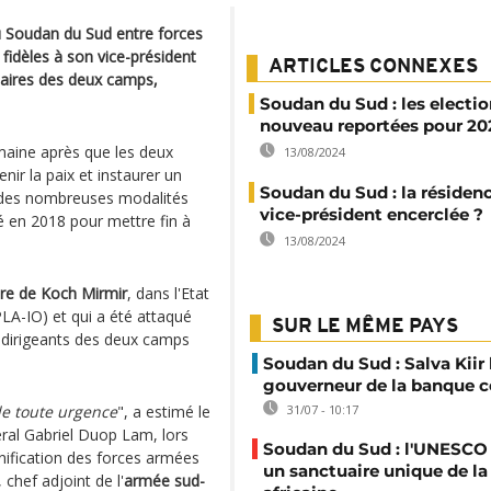
u Soudan du Sud entre forces
 fidèles à son vice-président
ARTICLES CONNEXES
taires des deux camps,
Soudan du Sud : les electio
nouveau reportées pour 20
maine après que les deux
13/08/2024
ir la paix et instaurer un
Soudan du Sud : la résiden
 des nombreuses modalités
vice-président encerclée ?
né en 2018 pour mettre fin à
13/08/2024
ire de Koch Mirmir
, dans l'Etat
PLA-IO) et qui a été attaqué
SUR LE MÊME PAYS
s dirigeants des deux camps
Soudan du Sud : Salva Kiir
gouverneur de la banque c
 de toute urgence
", a estimé le
31/07 - 10:17
éral Gabriel Duop Lam, lors
Soudan du Sud : l'UNESCO
nification des forces armées
un sanctuaire unique de la
chef adjoint de l'
armée sud-