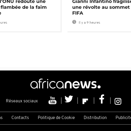
: l'ONU redoute une
Gianni Infantino fragilis
 flambée de la faim
une révolte au sommet 
e
FIFA
eures
Il y a 9 heures
Réseaux sociaux
ns
Contacts
Politique de Cookie
Distribution
Publicit