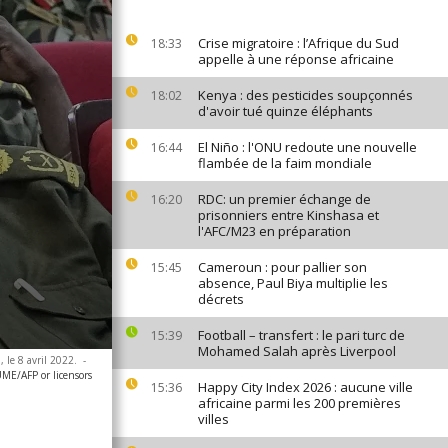
Crise migratoire : l’Afrique du Sud
18:33
appelle à une réponse africaine
Kenya : des pesticides soupçonnés
18:02
d'avoir tué quinze éléphants
El Niño : l'ONU redoute une nouvelle
16:44
flambée de la faim mondiale
RDC: un premier échange de
16:20
prisonniers entre Kinshasa et
l'AFC/M23 en préparation
Cameroun : pour pallier son
15:45
absence, Paul Biya multiplie les
décrets
Football – transfert : le pari turc de
15:39
Mohamed Salah après Liverpool
 le 8 avril 2022.
-
E/AFP or licensors
Happy City Index 2026 : aucune ville
15:36
africaine parmi les 200 premières
villes