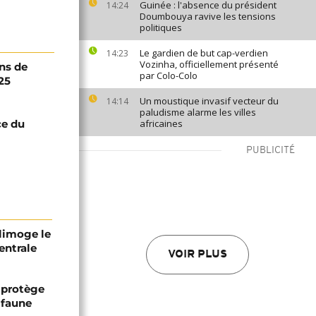
Guinée : l'absence du président
14:24
Doumbouya ravive les tensions
politiques
Le gardien de but cap-verdien
14:23
Vozinha, officiellement présenté
ns de
par Colo-Colo
25
Un moustique invasif vecteur du
14:14
paludisme alarme les villes
ce du
africaines
PUBLICITÉ
 limoge le
entrale
VOIR PLUS
 protège
 faune