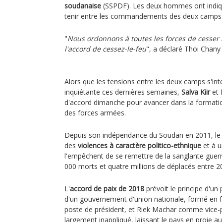
soudanaise
(SSPDF). Les deux hommes ont indiqué
tenir entre les commandements des deux camps s
"
Nous ordonnons à toutes les forces de cesser l
l'accord de cessez-le-feu
", a déclaré Thoi Chany
Alors que les tensions entre les deux camps s'int
inquiétante ces dernières semaines,
Salva Kiir
et
d'accord dimanche pour avancer dans la format
des forces armées.
Depuis son indépendance du Soudan en 2011, le 
des
violences à caractère
politico-ethnique
et à u
l'empêchent de se remettre de la sanglante guerre 
000 morts et quatre millions de déplacés entre 2
L'
accord de paix de 2018
prévoit le principe d'un
d'un gouvernement d'union nationale, formé en fé
poste de président, et Riek Machar comme vice-pr
largement inappliqué, laissant le pays en proie a