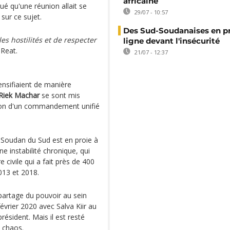
africaine
 qu'une réunion allait se
29/07 - 10:57
ur ce sujet.
Des Sud-Soudanaises en p
es hostilités et de respecter
ligne devant l'insécurité
 Reat.
21/07 - 12:37
ensifiaient de manière
Riek Machar
se sont mis
ion d'un commandement unifié
Soudan du Sud est en proie à
ne instabilité chronique, qui
civile qui a fait près de 400
013 et 2018.
 partage du pouvoir au sein
vrier 2020 avec Salva Kiir au
ésident. Mais il est resté
u chaos.