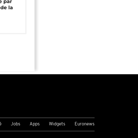
é par
de la
é
Jobs
Apps
Widgets
Euronews