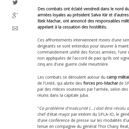
Des combats ont éclaté vendredi dans le nord d
armées loyales au président Salva Kiir et d'autres
Riek Machar, ont annoncé des responsables mili
appelant à la cessation des hostilités.
Ces affrontements interviennent moins d'une se
dirigeants se sont entendus pour œuvrer à mainten
commandement unifié des forces armées, l'une
non appliquées de l'accord de paix qu'ils ont sig
cinq ans d'une guerre civile meurtrière.
Les combats se déroulent autour du
camp milita
de l'Unité, qui abrite des
forces pro-Machar
(le S
par des milices soutenues par l'armée, selon de
réunis dans la capitale Juba.
"
Ce problème d'insécurité (...) doit être résolu
chef d'état-major par intérim du SPLA-IO, le gén
d'une conférence de presse sur les modalités d'u
tenue en compagnie du général Thoi Chany Reat, 