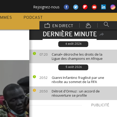
Rejoignez-nous
AMMES
PODCAST
EN DIRECT
DERNIÈRE MINUTE
6 août 2026
Canal+ décroche les droits de la
07:20
Ligue des champions en Afrique
5 août 2026
Gianni Infantino fragilisé par une
20:52
révolte au sommet de la FIFA
Détroit d'Ormuz : un accord de
20:50
réouverture se profile
PUBLICITÉ