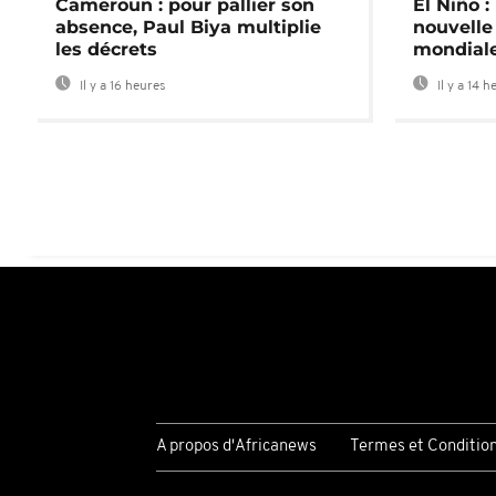
Cameroun : pour pallier son
El Niño 
absence, Paul Biya multiplie
nouvelle
les décrets
mondial
Il y a 16 heures
Il y a 14 h
A propos d'Africanews
Termes et Conditio