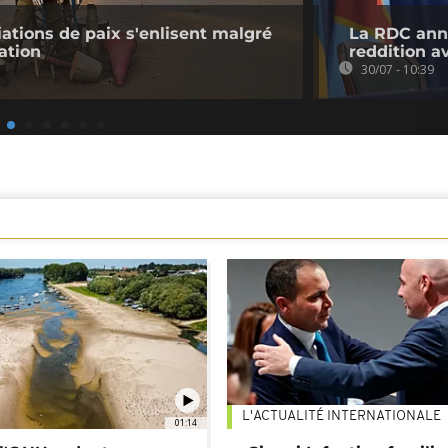
iations de paix s'enlisent malgré
La RDC anno
ation
reddition a
30/07 - 10:39
L'ACTUALITÉ INTERNATIONALE
01:14